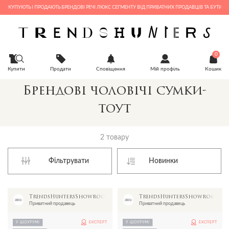
Е КУПУЮТЬ І ПРОДАЮТЬ БРЕНДОВІ РЕЧІ ЛЮКС СЕГМЕНТУ ВІД ПРИВАТНИХ ПРОДАВЦІВ ТА БУТИКІВ
0
Купити
Продати
Сповіщення
Мій профіль
Кошик
Брендові чоловічі сумки-
тоут
2 товару
Фільтрувати
TrendsHuntersShowroom
TrendsHuntersShowroom
Приватний продавець
Приватний продавець
У ШОУРУМІ
ЕКСПЕРТ
У ШОУРУМІ
ЕКСПЕРТ