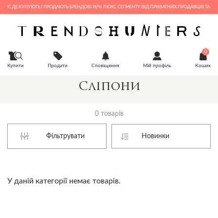
ЙС ДЕ КУПУЮТЬ І ПРОДАЮТЬ БРЕНДОВІ РЕЧІ ЛЮКС СЕГМЕНТУ ВІД ПРИВАТНИХ ПРОДАВЦІВ ТА БУТ
0
Купити
Продати
Сповіщення
Мій профіль
Кошик
Сліпони
0 товарів
Фільтрувати
У даній категорії немає товарів.