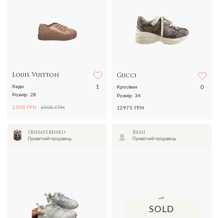
Louis Vuitton
Gucci
1
0
Кеди
Кросівки
Розмір: 28
Розмір: 34
2500 ГРН
6500 ГРН
12975 ГРН
irynaterenko
Remi
Приватний продавець
Приватний продавець
SOLD