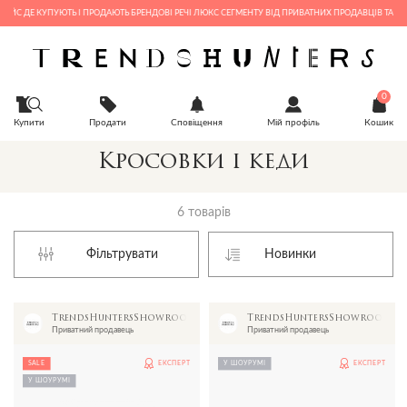
С ДЕ КУПУЮТЬ І ПРОДАЮТЬ БРЕНДОВІ РЕЧІ ЛЮКС СЕГМЕНТУ ВІД ПРИВАТНИХ ПРОДАВЦІВ ТА БУТИ
0
Купити
Продати
Сповіщення
Мій профіль
Кошик
Кросовки і кеди
6 товарів
Фільтрувати
TrendsHuntersShowroom
TrendsHuntersShowroom
Приватний продавець
Приватний продавець
SALE
ЕКСПЕРТ
У ШОУРУМІ
ЕКСПЕРТ
У ШОУРУМІ