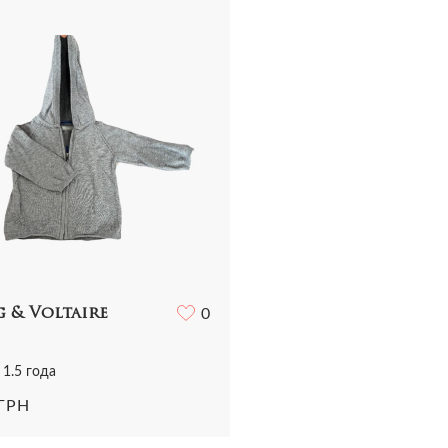
Ремені
Ремені
і
Трикотаж
Шарфи і хустки
Прикраси
ний одяг
Футболки
Всі аксесуари
Годинники
и
Шорти
Шарфи і хустки
отаж
Всі аксесуари
олки та топи
ниці та шорти
g & Voltaire
0
 1.5 года
 ГРН