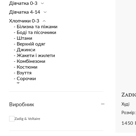
Дівчатка 0-3
Спортивний одяг
Шорти
Сукні
Сандалії
Сукн
Дівчатка 4-14
Топи і футболки
Весь одяг
Трикотаж
Чоботи
Пляж
Хлопчики 0-3
Шорти
Футболки та топи
Сліпони
Сумк
- Білизна та піжами
Спідниці
Спідниці та шорти
Туфлі
Трик
- Боді та пісочники
Весь одяг
Шльопанці
Футб
- Штани
- Верхній одяг
Еспадрільї
Спід
- Джинси
Все взуття
- Жакети і жилети
- Комбінезони
- Костюми
- Взуття
- Сорочки
- Трикотаж
- Шорти
Zadi
- Футболки
Виробник
Хлопчики 4-14
Худі
Розмір:
Zadig & Voltaire
1450