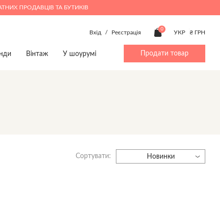
АТНИХ ПРОДАВЦІВ ТА БУТИКІВ
0
Вхід
/
Реєстрація
УКР
₴ ГРН
Продати товар
нди
Вінтаж
У шоурумі
ty
Beauty
Хлопчики 4-14
Дім
Дім
p
Make up
Аксесуари
Іграшки
Іграшки
ми
Парфуми
Штани
Книги
Книги
Верхній одяг
Предмети інтер'єру
Предмети інтер'єру
Джинси
Посуд
Посуд
Сортувати:
Жакети та жилети
Новинки
Комбінезони
Костюми
Взуття
Пижамы
Пляжний одяг