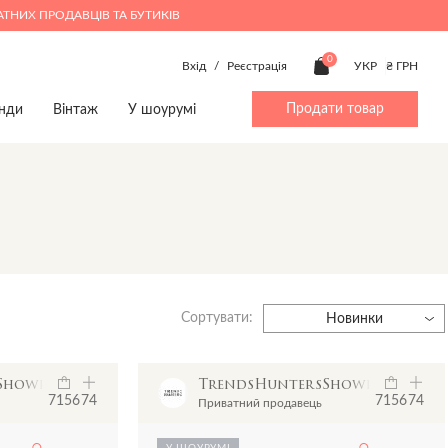
АТНИХ ПРОДАВЦІВ ТА БУТИКІВ
0
Вхід
/
Реєстрація
УКР
₴ ГРН
Продати товар
нди
Вінтаж
У шоурумі
ty
Beauty
Хлопчики 4-14
Дім
Дім
p
Make up
Аксесуари
Іграшки
Іграшки
ми
Парфуми
Штани
Книги
Книги
Верхній одяг
Предмети інтер'єру
Предмети інтер'єру
Джинси
Посуд
Посуд
Сортувати:
Жакети та жилети
Новинки
Комбінезони
Костюми
sShowroom
TrendsHuntersShowroom
Взуття
7156
74
7156
74
Приватний продавець
Пижамы
Пляжний одяг
У ШОУРУМІ