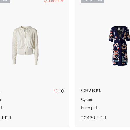
ЕКСПЕРТ
Ремені
Ремені
і
Трикотаж
Шарфи і хустки
Прикраси
ний одяг
Футболки
Всі аксесуари
Годинники
и
Шорти
Шарфи і хустки
отаж
Всі аксесуари
олки та топи
ниці та шорти
0
Chanel
м
Сукня
 L
Розмір: L
5 ГРН
22490 ГРН