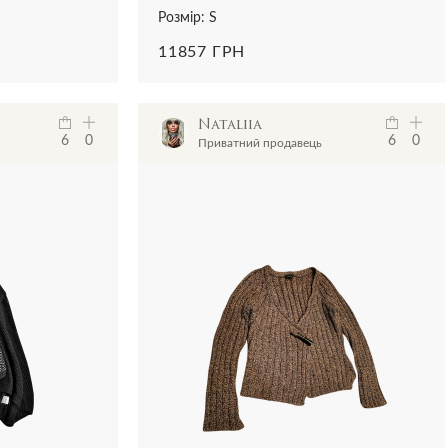
Розмір: S
11857 ГРН
Nataliia
6
0
6
0
Приватний продавець