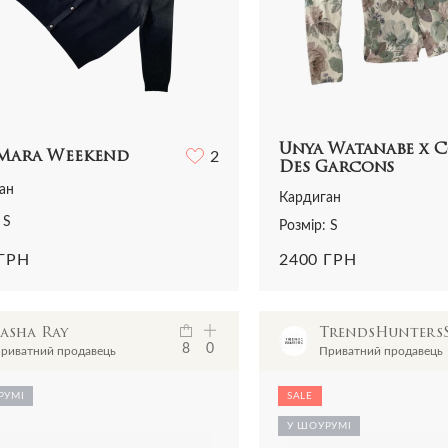
Unya Watanabe x 
Mara Weekend
2
Des Garcons
ан
Кардиган
 S
Розмір: S
 ГРН
2400 ГРН
Sasha Ray
TrendsHunter
8
0
риватний продавець
Приватний продавець
РУМІ
SALE
У ШОУРУМІ