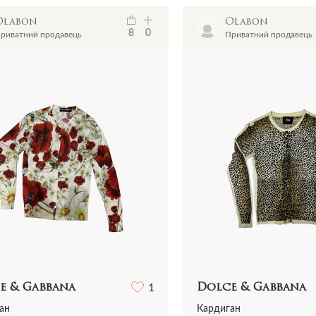
Olabon
Olabon
8
0
риватний продавець
Приватний продавець
e & Gabbana
1
Dolce & Gabbana
ан
Кардиган