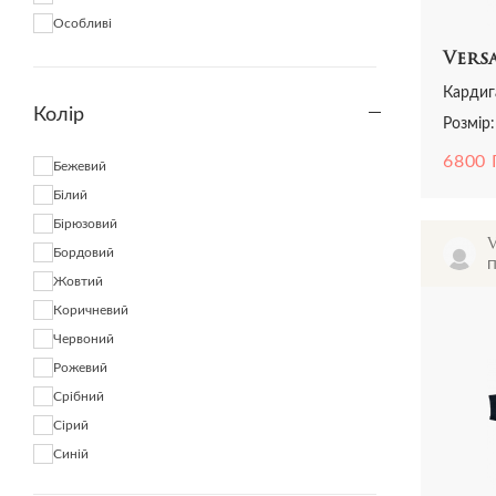
Особливі
Vers
Кардиг
Колір
Розмір
6800
Бежевий
Білий
Бірюзовий
Бордовий
П
Жовтий
Коричневий
Червоний
Рожевий
Срібний
Сірий
Синій
Темно-синій