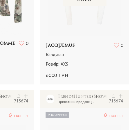
Comme
0
Jacquemus
0
Кардиган
Розмір: XXS
6000 ГРН
sShowroom
TrendsHuntersShowroom
7156
74
7156
74
Приватний продавець
У ШОУРУМІ
ЕКСПЕРТ
ЕКСПЕРТ