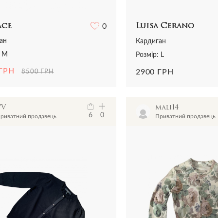
ace
0
Luisa Cerano
ан
Кардиган
: M
Розмір: L
 ГРН
2900 ГРН
8500 ГРН
VV
mali14
6
0
риватний продавець
Приватний продавець