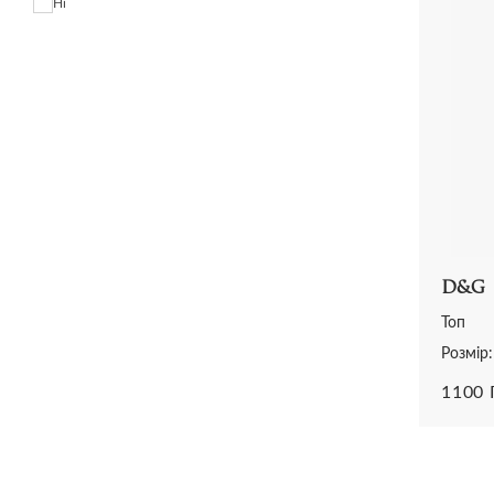
Ні
D&G
Топ
Розмір
1100