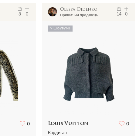
Olesya Didenko
8
0
14
0
Приватний продавець
У ШОУРУМІ
0
Louis Vuitton
0
Кардиган