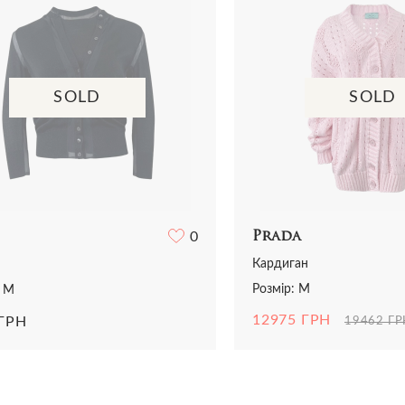
SOLD
SOLD
Prada
0
Кардиган
Розмір: M
: M
12975 ГРН
 ГРН
19462 ГР