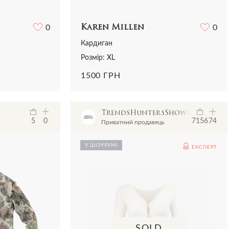
0
Karen Millen
0
Кардиган
Розмір: XL
1500 ГРН
TrendsHuntersShowroom
5
0
7156
74
Приватний продавець
У ШОУРУМІ
ЕКСПЕРТ
SOLD