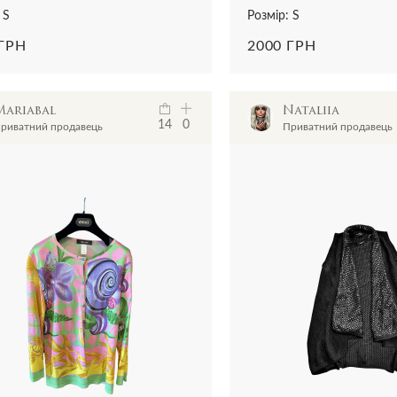
 S
Розмір: S
 ГРН
2000 ГРН
Mariabal
Nataliia
14
0
риватний продавець
Приватний продавець