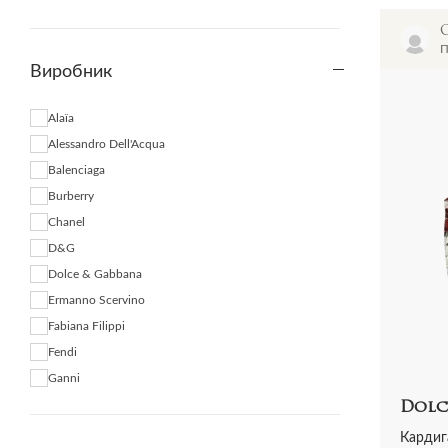
Прикраси
П
Виробник
Alaїa
Alessandro Dell'Acqua
Balenciaga
Burberry
Chanel
D&G
Dolce & Gabbana
Ermanno Scervino
Fabiana Filippi
Fendi
Ganni
Gucci
Dolc
Jacquemus
Кардиг