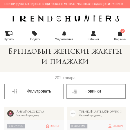
 И ПРОДАЮТ БРЕНДОВЫЕ ВЕЩИ ЛЮКС СЕГМЕНТА ОТ ЧАСТНЫХ ПРОДАВЦОВ И БУТИКОВ
0
Купить
Продать
Уведомления
Кабинет
Корзина
Брендовые женские жакеты
и пиджаки
202 товара
Фильтровать
AnnaKoloskova
TrendsHuntersShowroom
Частный продавец
Частный продавец
В ШОУРУМЕ
ЭКСПЕРТ
В ШОУРУМЕ
ЭКСПЕРТ