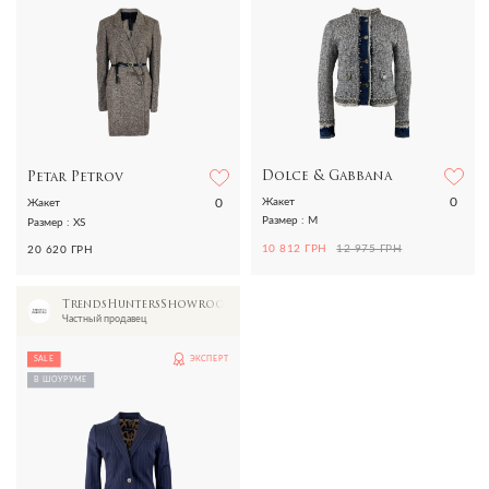
Dolce & Gabbana
Petar Petrov
0
0
Жакет
Жакет
Размер : M
Размер : XS
10 812 ГРН
12 975 ГРН
20 620 ГРН
TrendsHuntersShowroom
Частный продавец
SALE
ЭКСПЕРТ
В ШОУРУМЕ