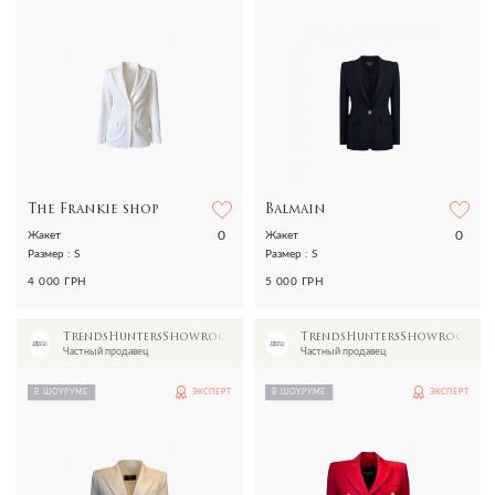
The Frankie shop
Balmain
0
0
Жакет
Жакет
Размер : S
Размер : S
4 000 ГРН
5 000 ГРН
TrendsHuntersShowroom
TrendsHuntersShowroom
Частный продавец
Частный продавец
В ШОУРУМЕ
ЭКСПЕРТ
В ШОУРУМЕ
ЭКСПЕРТ