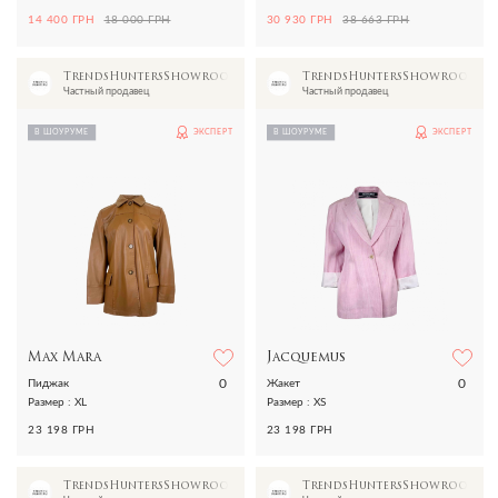
14 400 ГРН
18 000 ГРН
30 930 ГРН
38 663 ГРН
TrendsHuntersShowroom
TrendsHuntersShowroom
Частный продавец
Частный продавец
В ШОУРУМЕ
ЭКСПЕРТ
В ШОУРУМЕ
ЭКСПЕРТ
Max Mara
Jacquemus
0
0
Пиджак
Жакет
Размер : XL
Размер : XS
23 198 ГРН
23 198 ГРН
TrendsHuntersShowroom
TrendsHuntersShowroom