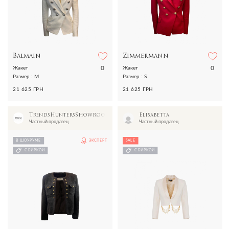
Balmain
Zimmermann
0
0
Жакет
Жакет
Размер : M
Размер : S
21 625 ГРН
21 625 ГРН
TrendsHuntersShowroom
Elisabetta
Частный продавец
Частный продавец
В ШОУРУМЕ
ЭКСПЕРТ
SALE
С БИРКОЙ
С БИРКОЙ