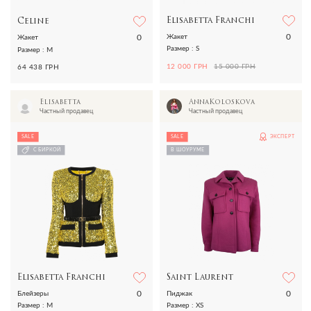
Elisabetta Franchi
Celine
0
0
Жакет
Жакет
Размер : S
Размер : M
12 000 ГРН
15 000 ГРН
64 438 ГРН
Elisabetta
AnnaKoloskova
Частный продавец
Частный продавец
SALE
SALE
ЭКСПЕРТ
С БИРКОЙ
В ШОУРУМЕ
Elisabetta Franchi
Saint Laurent
0
0
Блейзеры
Пиджак
Размер : M
Размер : XS