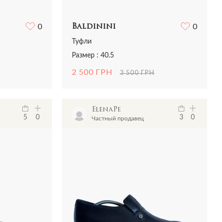
Baldinini
0
0
Туфли
Размер : 40.5
2 500 ГРН
3 500 ГРН
ElenaPe
5
0
3
0
Частный продавец