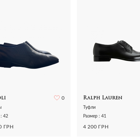
Все сумки
Ремни
Ремни
ья
Трикотаж
Шарфы и платки
Украшения
ная одежда
Футболки
Все аксессуары
Часы
и
Шорты
Шарфы и платки
отаж
Все аксессуары
олки и топы
 и шорты
li
0
Ralph Lauren
ы
Туфли
: 42
Размер : 41
0 ГРН
4 200 ГРН