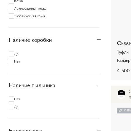
Кожа
Лакированная кожа
Экзотическая кожа
Наличие коробки
Cesar
Туфли
Да
Размер 
Нет
4 500
Наличие пыльника
П
Нет
Да
С Б
Наличие чека