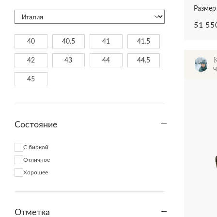
Размер 
51 55
40
40.5
41
41.5
42
43
44
44.5
Ч
45
Состояние
С биркой
Отличное
Хорошее
Отметка