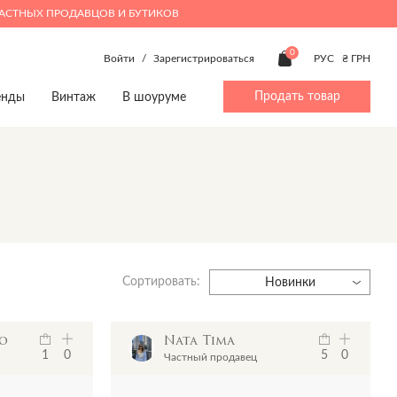
ЧАСТНЫХ ПРОДАВЦОВ И БУТИКОВ
0
Войти
/
Зарегистрироваться
РУС
₴ ГРН
Продать товар
енды
Винтаж
В шоуруме
ty
Beauty
Мальчики 4-14
Дом
Дом
p
Make up
Аксессуары
Предметы интерьера
Игрушки
Духи
Брюки
Посуда
Книги
Верхняя одежда
Игрушки
Предметы интерьера
Джинсы
Книги
Посуда
Сортировать:
Жакеты и жилеты
Новинки
Комбинезоны
Пижамы
o
Nata Tima
Костюмы
1
0
5
0
Частный продавец
Обувь
Пляжная одежда