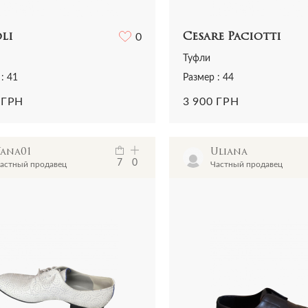
li
0
Cesare Paciotti
Туфли
: 41
Размер : 44
 ГРН
3 900 ГРН
Yana01
Uliana
7
0
астный продавец
Частный продавец