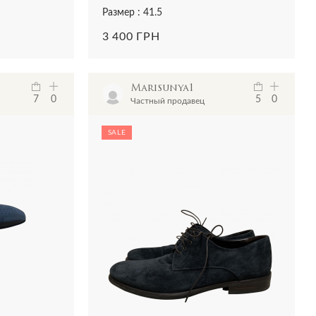
Размер : 41.5
3 400 ГРН
Marisunya1
7
0
5
0
Частный продавец
SALE