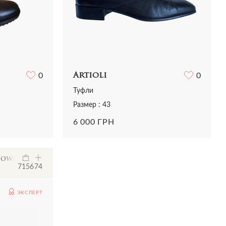
0
Artioli
0
Туфли
Размер : 43
6 000 ГРН
howroom
7156
74
ЭКСПЕРТ