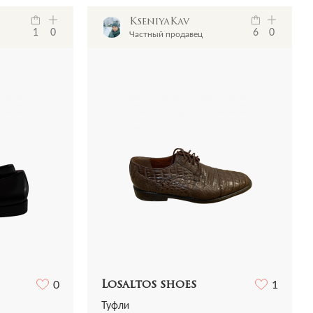
KseniyaKav
1
0
6
0
Частный продавец
0
Losaltos shoes
1
Туфли