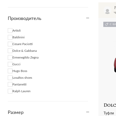
Ч
Производитель
С Б
Artioli
Baldinini
Cesare Paciotti
Dolce & Gabbana
Ermenegildo Zegna
Gucci
Hugo Boss
Losaltos shoes
Pantanetti
Ralph Lauren
Dolc
Размер
Туфли