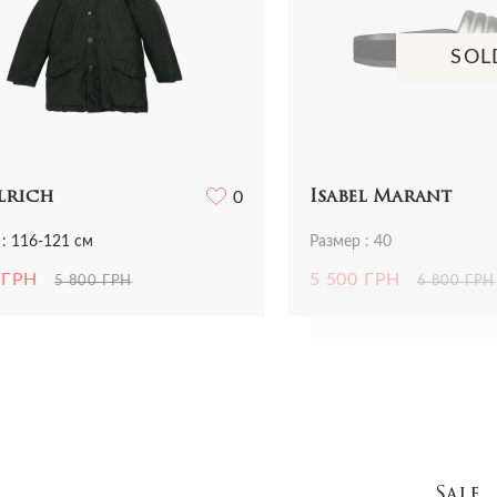
SOL
lrich
0
Isabel Marant
 : 116-121 см
Размер : 40
 ГРН
5 500 ГРН
5 800 ГРН
6 800 ГРН
Sale