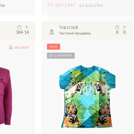
77 325 ГРН
ГРН
87 635 ГРН
ViktorB
384
14
8
0
Частный продавец
SALE
ЭКСПЕРТ
С БИРКОЙ