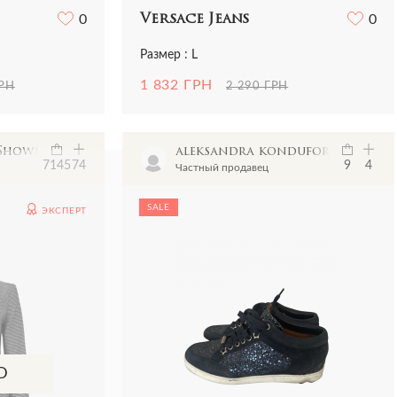
0
Versace Jeans
0
Размер : L
1 832 ГРН
ГРН
2 290 ГРН
sShowroom
aleksandra konduforova
7145
74
9
4
Частный продавец
SALE
ЭКСПЕРТ
D