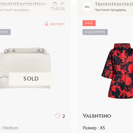
TrendsHuntersShowroom
TrendsHunter
7145
74
астный продавец
Частный продавец
SALE
ЭКСПЕРТ
РУМЕ
В ШОУРУМЕ
SOLD
i
2
Valentino
 : Medium
Размер : XS