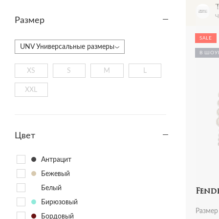
Alohas
Ч
Размер
Altea
Amen Italy
SALE
UNV Универсальные размеры
Ami Paris
В ШОУ
Amina Muaddi
XS
S
M
L
ann demeulemeester
XXL
Anna October
Aquazzura
Ash
Цвет
Axel Arigato
Badgley Mischka
Антрацит
Baldessarini
Бежевый
Baldinini
Белый
Fend
Balenciaga
Бирюзовый
Bally
Размер
Бордовый