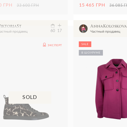
0 ГРН
15 465 ГРН
33 600 ГРН
36 085 
ViktoriaSt
AnnaKoloskova
60
17
астный продавец
Частный продавец
SALE
ЭКСПЕРТ
В ШОУРУМЕ
SOLD