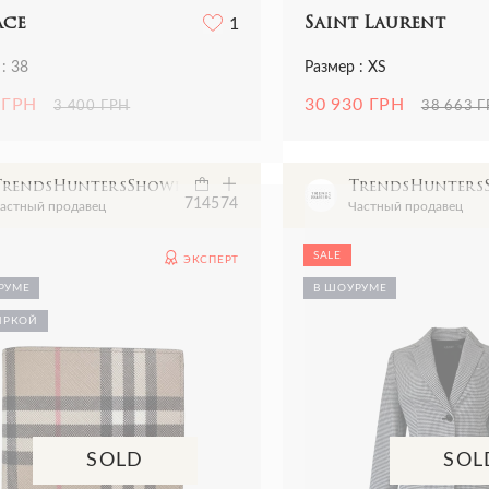
ace
1
Saint Laurent
: 38
Размер : XS
 ГРН
30 930 ГРН
3 400 ГРН
38 663 
TrendsHuntersShowroom
TrendsHunter
7145
74
астный продавец
Частный продавец
SALE
ЭКСПЕРТ
РУМЕ
В ШОУРУМЕ
ИРКОЙ
SOLD
SOL