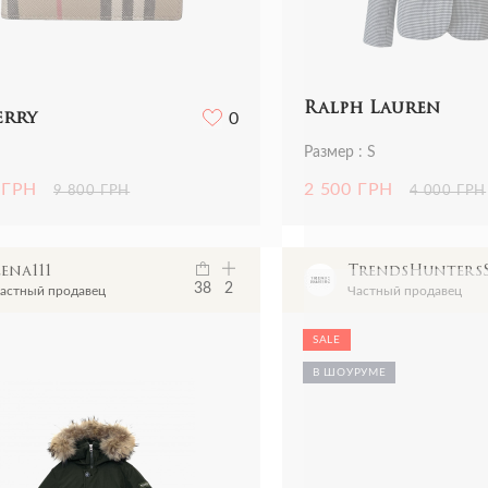
Ralph Lauren
erry
0
Размер : S
 ГРН
2 500 ГРН
9 800 ГРН
4 000 ГРН
ena111
TrendsHunter
38
2
астный продавец
Частный продавец
SALE
В ШОУРУМЕ