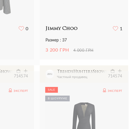
0
Jimmy Choo
1
Размер : 37
3 200 ГРН
4 000 ГРН
sShowroom
TrendsHuntersShowroom
7145
74
7145
74
Частный продавец
SALE
ЭКСПЕРТ
ЭКСПЕРТ
В ШОУРУМЕ