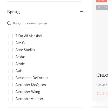
Спортивная одежда
Шорты
Платья
Сандалии
Плат
В ШОУ
Топы и футболки
Вся одежда
Трикотаж
Сапоги
Пляж
Бренд
Шорты
Футболки и топы
Слипоны
Сумк
Юбки
Юбки и шорты
Туфли
Трик
Вся одежда
Шлёпанцы
Футб
Эспадрильи
Юбки
7 For All Mankind
Вся обувь
A.M.G.
Acne Studios
Adidas
Aeyde
Alaїa
Chlo
Alessandro Dell'Acqua
Alexander McQueen
Размер 
Alexander Wang
11 34
Alexandre Vauthier
Alice + Olivia