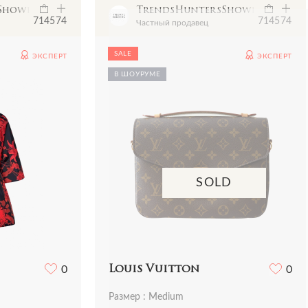
sShowroom
TrendsHuntersShowroom
7145
74
7145
74
Частный продавец
SALE
ЭКСПЕРТ
ЭКСПЕРТ
В ШОУРУМЕ
SOLD
0
Louis Vuitton
0
Размер : Medium