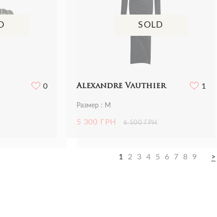
D
SOLD
0
Alexandre Vauthier
1
Размер : M
5 300 ГРН
6 500 ГРН
1
2
3
4
5
6
7
8
9
>