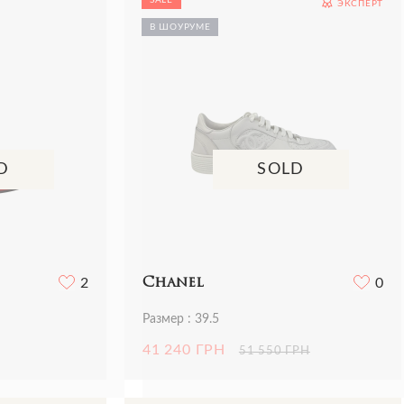
ЭКСПЕРТ
Рубашки
В ШОУРУМЕ
Сумки
Трикотаж
Футболки
Шорты
D
SOLD
2
Chanel
0
Размер : 39.5
41 240 ГРН
51 550 ГРН