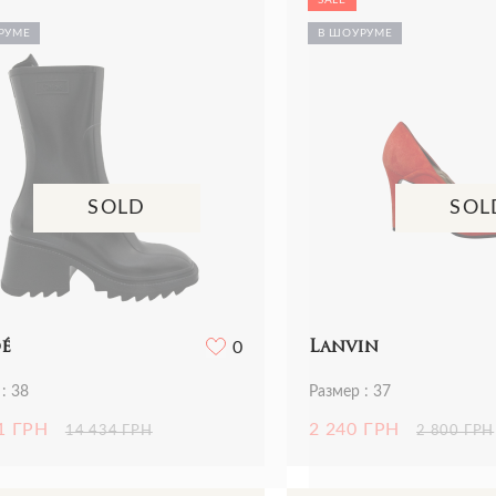
Все сумки
Ремни
Ремни
ья
Трикотаж
РУМЕ
В ШОУРУМЕ
Шарфы и платки
Украшения
ная одежда
Футболки
Все аксессуары
Часы
и
Шорты
Шарфы и платки
отаж
Все аксессуары
олки и топы
 и шорты
SOLD
SOL
é
0
Lanvin
: 38
Размер : 37
1 ГРН
2 240 ГРН
14 434 ГРН
2 800 ГРН