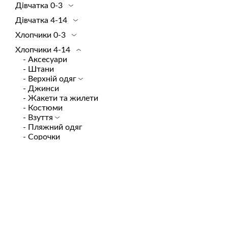
Дівчатка 0-3
Спортивная одежда
Шорты
Платья
Сандалии
Плат
Дівчатка 4-14
Топы и футболки
Вся одежда
Трикотаж
Сапоги
Пляж
Хлопчики 0-3
Шорты
Футболки и топы
Слипоны
Сумк
Юбки
Юбки и шорты
Туфли
Трик
Хлопчики 4-14
- Аксесуари
Вся одежда
Шлёпанцы
Футб
- Штани
Эспадрильи
Юбки
- Верхній одяг
Вся обувь
- Джинси
- Жакети та жилети
- Костюми
- Взуття
- Пляжний одяг
- Сорочки
- Сумки
- Трикотаж
- Футболки
- Шорти
- Комбінезони
- Пижамы