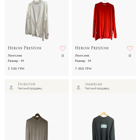
Heron Preston
Heron Preston
0
0
Лонгслив
Лонгслив
Размер : M
Размер : M
5 500 ГРН
7 000 ГРН
Dorothy
tamerlan
Частный продавец
Частный продавец