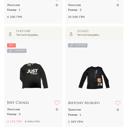
0
0
Лонгслив
Лонгслив
Размер : L
Размер : S
4 300 ГРН
24 000 ГРН
ViktorB
Liza123
Частный продавец
Частный продавец
SALE
С БИРКОЙ
С БИРКОЙ
Just Cavalli
Antony Morato
0
0
Лонгслив
Трикотаж
Размер : S
Размер : L
3 192 ГРН
3 990 ГРН
1 599 ГРН