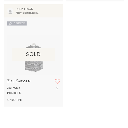
KristinaK
Частный продавец
С БИРКОЙ
SOLD
Zoe Karssen
2
Лонгслив
Размер : S
1 400 ГРН