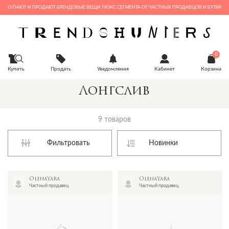
КУПАЮТ И ПРОДАЮТ БРЕНДОВЫЕ ВЕЩИ ЛЮКС СЕГМЕНТА ОТ ЧАСТНЫХ ПРОДАВЦОВ И БУТИКОВ
0
Купить
Продать
Уведомления
Кабинет
Корзина
Лонгслив
9 товаров
Фильтровать
OlenaYara
OlenaYara
Частный продавец
Частный продавец