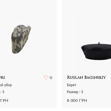
Все сумки
Ремни
Ремни
ья
Трикотаж
Шарфы и платки
Украшения
ная одежда
Футболки
Все аксессуары
Часы
и
Шорты
Шарфы и платки
отаж
Все аксессуары
олки и топы
 и шорты
Ori
0
Ruslan Baginskiy
ой убор
Берет
: S
Размер : S
 ГРН
8 000 ГРН