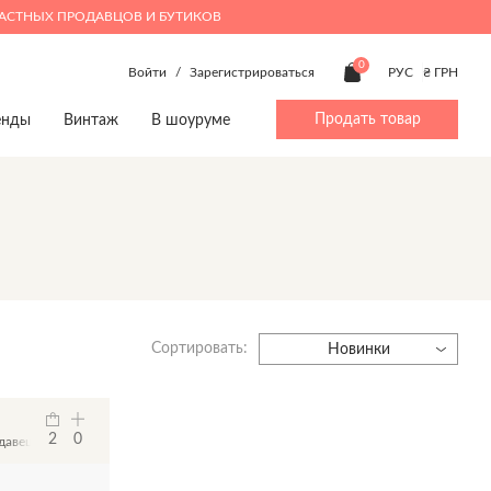
ЧАСТНЫХ ПРОДАВЦОВ И БУТИКОВ
0
Войти
/
Зарегистрироваться
РУС
₴ ГРН
Продать товар
енды
Винтаж
В шоуруме
ty
Дом
Мальчики 4-14
Дом
Beauty
p
Игрушки
Аксессуары
Посуда
Make up
Книги
Брюки
Игрушки
Духи
Предметы интерьера
Верхняя одежда
Книги
Посуда
Джинсы
Предметы интерьера
Сортировать:
Жакеты и жилеты
Новинки
Комбинезоны
Пижамы
Костюмы
2
0
давец
Обувь
Пляжная одежда