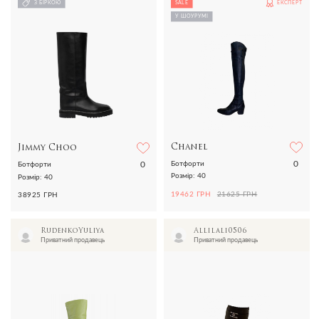
З БІРКОЮ
SALE
ЕКСПЕРТ
У ШОУРУМІ
Chanel
Jimmy Choo
0
0
Ботфорти
Ботфорти
Розмір: 40
Розмір: 40
19462 ГРН
21625 ГРН
38925 ГРН
RudenkoYuliya
Allilali0506
Приватний продавець
Приватний продавець