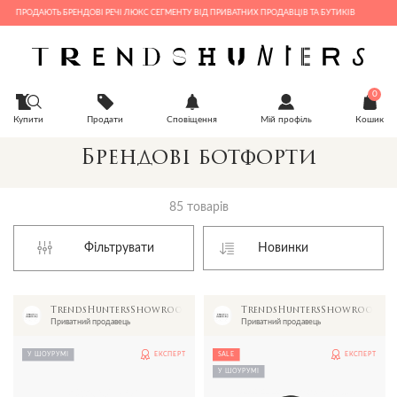
РОДАЮТЬ БРЕНДОВІ РЕЧІ ЛЮКС СЕГМЕНТУ ВІД ПРИВАТНИХ ПРОДАВЦІВ ТА БУТИКІВ
0
Купити
Продати
Сповіщення
Мій профіль
Кошик
Брендові ботфорти
85 товарів
Фільтрувати
TrendsHuntersShowroom
TrendsHuntersShowroom
Приватний продавець
Приватний продавець
У ШОУРУМІ
ЕКСПЕРТ
SALE
ЕКСПЕРТ
У ШОУРУМІ