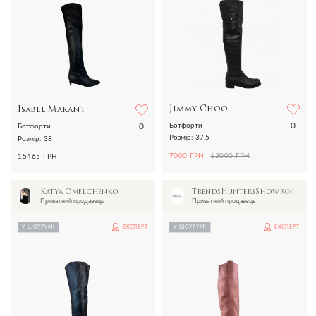
Jimmy Choo
Isabel Marant
0
0
Ботфорти
Ботфорти
Розмір: 37.5
Розмір: 38
7000 ГРН
13000 ГРН
15465 ГРН
Katya Omelchenko
TrendsHuntersShowroom
Приватний продавець
Приватний продавець
У ШОУРУМІ
ЕКСПЕРТ
У ШОУРУМІ
ЕКСПЕРТ