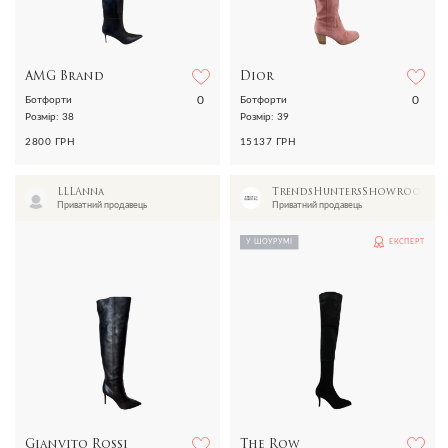
AMG Brand
Dior
0
0
Ботфорти
Ботфорти
Розмір: 38
Розмір: 39
2800 ГРН
15137 ГРН
LLLAnna
TrendsHuntersShowroom
Приватний продавець
Приватний продавець
У ШОУРУМІ
ЕКСПЕРТ
Gianvito Rossi
The Row