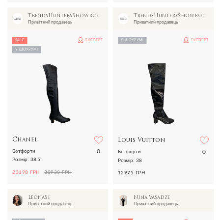
TrendsHuntersShowroom
TrendsHuntersShowroom
Приватний продавець
Приватний продавець
SALE
ЕКСПЕРТ
У ШОУРУМІ
ЕКСПЕРТ
У ШОУРУМІ
Chanel
Louis Vuitton
0
0
Ботфорти
Ботфорти
Розмір: 38.5
Розмір: 38
23198 ГРН
30930 ГРН
12975 ГРН
LeonaSi
Nina Vasadze
Приватний продавець
Приватний продавець