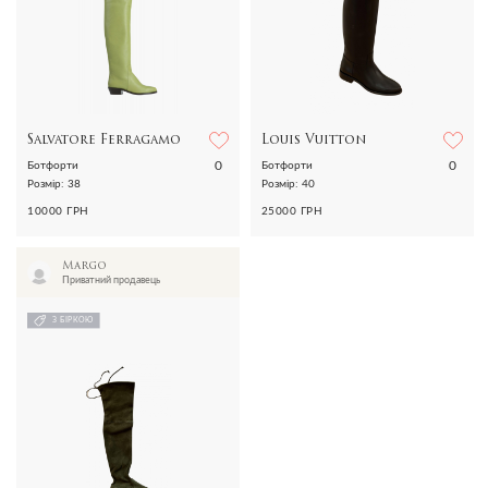
Salvatore Ferragamo
Louis Vuitton
0
0
Ботфорти
Ботфорти
Розмір: 38
Розмір: 40
10000 ГРН
25000 ГРН
Margo
Приватний продавець
З БІРКОЮ