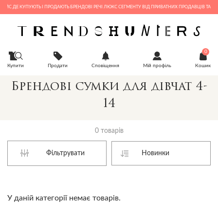
ЕЙС ДЕ КУПУЮТЬ І ПРОДАЮТЬ БРЕНДОВІ РЕЧІ ЛЮКС СЕГМЕНТУ ВІД ПРИВАТНИХ ПРОДАВЦІВ ТА БУТ
0
Купити
Продати
Сповіщення
Мій профіль
Кошик
Брендові сумки для дівчат 4-
14
0 товарів
Фільтрувати
У даній категорії немає товарів.