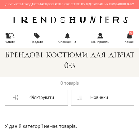
 ДЕ КУПУЮТЬ І ПРОДАЮТЬ БРЕНДОВІ РЕЧІ ЛЮКС СЕГМЕНТУ ВІД ПРИВАТНИХ ПРОДАВЦІВ ТА БУТИКІ
0
Купити
Продати
Сповіщення
Мій профіль
Кошик
Брендові костюми для дівчат
0-3
0 товарів
Фільтрувати
У даній категорії немає товарів.