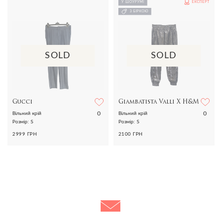
У ШОУРУМІ
ЕКСПЕРТ
З БІРКОЮ
SOLD
SOLD
Gucci
Giambatista Valli X H&M
0
0
Вільний крій
Вільний крій
Розмір: S
Розмір: S
2999 ГРН
2100 ГРН