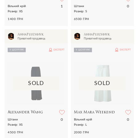
1
0
Вільний крій
Штани
Розмір: XS
Розмір: S
1400 ГРН
6500 ГРН
AnnaPluzhnyk
AnnaPluzhnyk
Приватний продавець
Приватний продавець
У ШОУРУМІ
ЕКСПЕРТ
У ШОУРУМІ
ЕКСПЕРТ
SOLD
SOLD
Alexander Wang
Max Mara Weekend
0
0
Штани
Вільний крій
Розмір: XS
Розмір: L
4500 ГРН
2000 ГРН