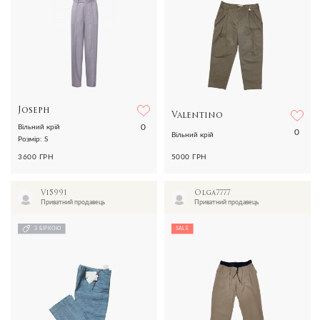
Joseph
Valentino
0
Вільний крій
0
Вільний крій
Розмір: S
3600 ГРН
5000 ГРН
Vi5991
Olga7777
Приватний продавець
Приватний продавець
З БІРКОЮ
SALE