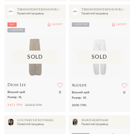
TrendsHuntersShowroom
TrendsHuntersShowroom
Приватний продавець
Приватний продавець
SALE
ЕКСПЕРТ
У ШОУРУМІ
ЕКСПЕРТ
У ШОУРУМІ
SOLD
SOLD
Dion Lee
Agolde
0
0
Вільний крій
Вільний крій
Розмір: XL
Розмір: XS
5671 ГРН
10310 ГРН
2000 ГРН
lolitakviatkovskaya
MariyaKaufman
Приватний продавець
Приватний продавець