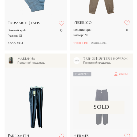
Peserico
Trussardi Jeans
0
0
Вільний крій
Вільний крій
Розмір: M
Розмір: XS
2100 ГРН
2500 ГРН
3000 ГРН
Marianna
TrendsHuntersShowroom
Приватний продавець
Приватний продавець
У ШОУРУМІ
ЕКСПЕРТ
SOLD
Paul Smith
Hermes