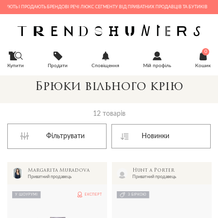
ТЬ І ПРОДАЮТЬ БРЕНДОВІ РЕЧІ ЛЮКС СЕГМЕНТУ ВІД ПРИВАТНИХ ПРОДАВЦІВ ТА БУТИКІВ
0
Купити
Продати
Сповіщення
Мій профіль
Кошик
Брюки вільного крію
12 товарів
Фільтрувати
Margarita Muradova
Hunt a Porter
Приватний продавець
Приватний продавець
У ШОУРУМІ
ЕКСПЕРТ
З БІРКОЮ