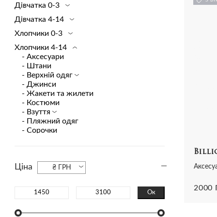
Дівчатка 0-3
Спортивний одяг
Шорти
Сукні
Сандалії
Сукн
Дівчатка 4-14
Топи і футболки
Весь одяг
Трикотаж
Чоботи
Пляж
Хлопчики 0-3
Шорти
Футболки та топи
Сліпони
Сумк
Спідниці
Спідниці та шорти
Туфлі
Трик
Хлопчики 4-14
- Аксесуари
Весь одяг
Шльопанці
Футб
- Штани
Еспадрільї
Спід
- Верхній одяг
Все взуття
- Джинси
- Жакети та жилети
- Костюми
- Взуття
- Пляжний одяг
- Сорочки
- Сумки
- Трикотаж
Billi
- Футболки
Ціна
- Шорти
Аксесу
₴ ГРН
- Комбінезони
- Пижамы
2000
Ок