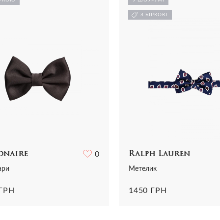
Ремені
Ремені
і
Трикотаж
З БІРКОЮ
Шарфи і хустки
Прикраси
ний одяг
Футболки
Всі аксесуари
Годинники
и
Шорти
Шарфи і хустки
отаж
Всі аксесуари
олки та топи
ниці та шорти
onaire
0
Ralph Lauren
ари
Метелик
 ГРН
1450 ГРН