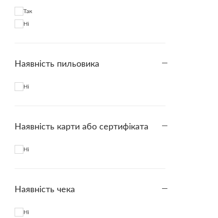
Так
Ні
Наявність пильовика
Ні
Наявність карти або сертифіката
Ні
Наявність чека
Ні