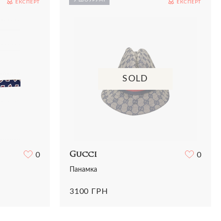
ЕКСПЕРТ
ЕКСПЕРТ
Сорочки
Сумки
Трикотаж
Футболки
Шорти
SOLD
0
Gucci
0
Панамка
3100 ГРН