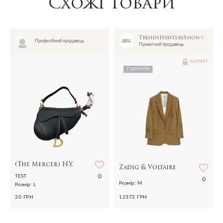
Схожі товари
TrendsHuntersShowroom
Професійний продавець
Приватний продавець
ЕКСПЕРТ
У ШОУРУМІ
(The Mercer) N.Y.
Zadig & Voltaire
0
TEST
0
Розмір: M
Розмір: L
12372 ГРН
20 ГРН