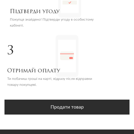
Підтверди угоду
Покупця знайдено! Підтверди угоду в особистому
кабінеті.
3
Отримай оплату
Ти побачиш гроші на карті, відразу після відправки
товару покупцеві.
Продати товар