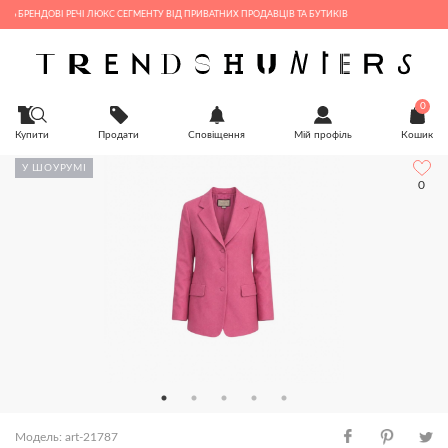
НДОВІ РЕЧІ ЛЮКС СЕГМЕНТУ ВІД ПРИВАТНИХ ПРОДАВЦІВ ТА БУТИКІВ
0
Купити
Продати
Сповіщення
Мій профіль
Кошик
У ШОУРУМІ
0
Модель: art-21787