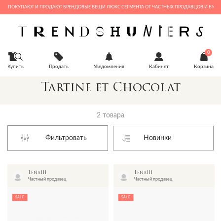
ГДЕ ПОКУПАЮТ И ПРОДАЮТ БРЕНДОВЫЕ ВЕЩИ ЛЮКС СЕГМЕНТА ОТ ЧАСТНЫХ ПРОДАВЦОВ И БУТИК
0
Купить
Продать
Уведомления
Кабинет
Корзина
Tartine et Chocolat
2 товара
Фильтровать
Lena111
Lena111
Частный продавец
Частный продавец
SALE
SALE