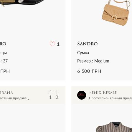
ro
1
Sandro
нцы
Сумка
: 37
Размер : Medium
 ГРН
6 500 ГРН
Sirana
Fenix Resale
1
0
астный продавец
Профессиональный прод