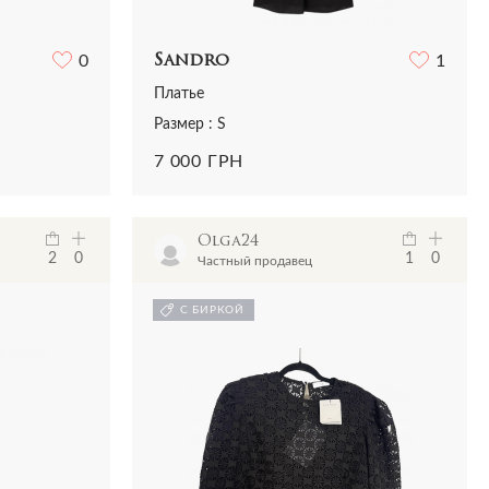
0
Sandro
1
Платье
Размер : S
7 000 ГРН
Olga24
2
0
1
0
Частный продавец
С БИРКОЙ