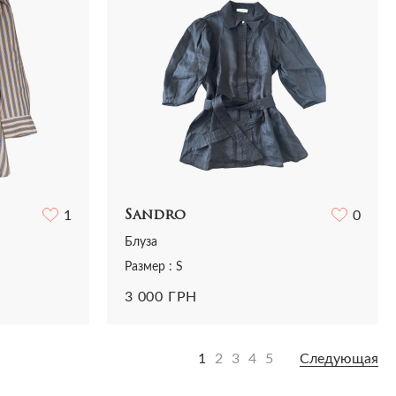
1
Sandro
0
Блуза
Размер : S
3 000 ГРН
1
2
3
4
5
Следующая