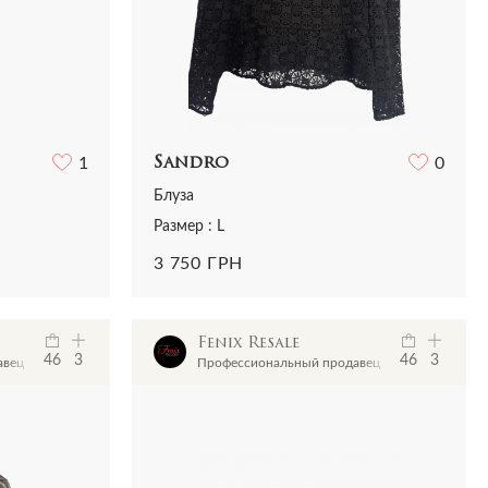
1
Sandro
0
Блуза
Размер : L
3 750 ГРН
Fenix Resale
46
3
46
3
авец
Профессиональный продавец