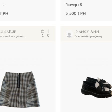
: L
Размер : S
 ГРН
5 500 ГРН
AlinaKuf
Nancy_Ann
1
0
астный продавец
Частный продавец