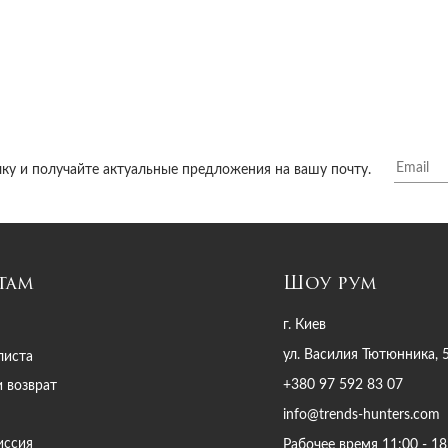
ку и получайте актуальные предложения на вашу почту.
там
Шоу рум
г. Киев
ул. Василия Тютюнника, 
листа
+380 97 592 83 07
и возврат
info@trends-hunters.com
иссия
Рабочее время 11:00 - 18