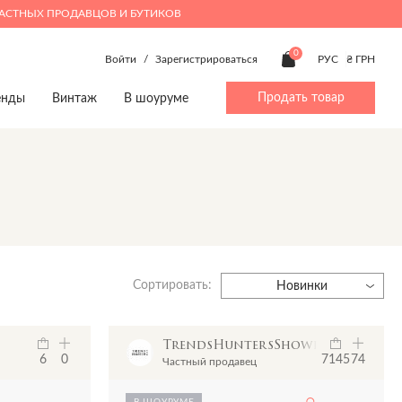
ЧАСТНЫХ ПРОДАВЦОВ И БУТИКОВ
0
Войти
/
Зарегистрироваться
РУС
₴ ГРН
Продать товар
енды
Винтаж
В шоуруме
ty
Beauty
Мальчики 4-14
Дом
Дом
p
Make up
Аксессуары
Посуда
Игрушки
Духи
Брюки
Игрушки
Книги
Верхняя одежда
Книги
Предметы интерьера
Джинсы
Предметы интерьера
Посуда
Сортировать:
Жакеты и жилеты
Новинки
Комбинезоны
Пижамы
TrendsHuntersShowroom
Костюмы
6
0
7145
74
Частный продавец
Обувь
Пляжная одежда
В ШОУРУМЕ