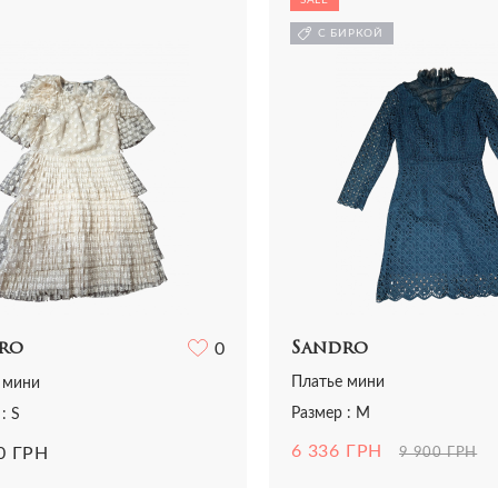
Все сумки
Ремни
Ремни
ья
Трикотаж
С БИРКОЙ
Шарфы и платки
Украшения
ная одежда
Футболки
Все аксессуары
Часы
и
Шорты
Шарфы и платки
отаж
Все аксессуары
олки и топы
 и шорты
Sandro
ro
0
Платье мини
 мини
Размер : M
: S
6 336 ГРН
0 ГРН
9 900 ГРН