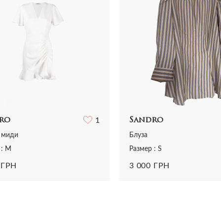
ro
1
Sandro
 миди
Блуза
 : M
Размер : S
 ГРН
3 000 ГРН