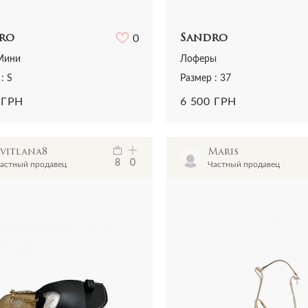
ro
0
Sandro
Мини
Лоферы
: S
Размер : 37
 ГРН
6 500 ГРН
Svitlana8
Maris
8
0
астный продавец
Частный продавец