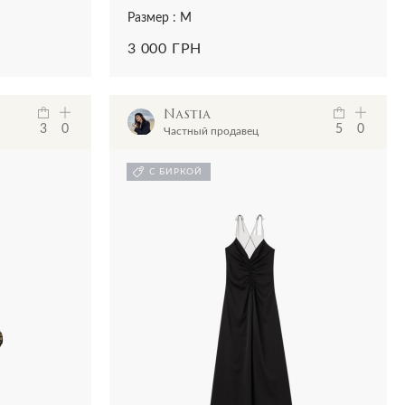
Размер : M
3 000 ГРН
Nastia
3
0
5
0
Частный продавец
С БИРКОЙ