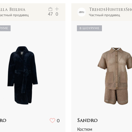
lla Beilina
TrendsHuntersS
47
0
астный продавец
Частный продавец
РУМЕ
В ШОУРУМЕ
ro
0
Sandro
Костюм