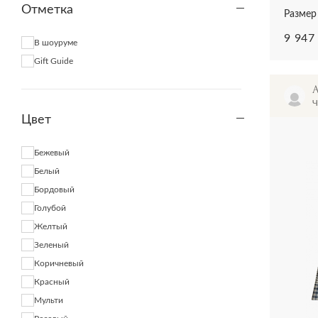
Отметка
Alessandra Chamonix
Размер 
Alessandra Rich
9 947
В шоуруме
Alessandro Dell'Acqua
Gift Guide
Aletta
Alexander McQueen
Alexander Terekhov
Ч
Цвет
Alexander Wang
Alexandre Birman
Бежевый
Alexandre Vauthier
Белый
Alexis
Бордовый
Ali Saulidi
Голубой
Alice + Olivia
Желтый
AliceMcCall
Зеленый
Alix NYC
Коричневый
All Saints
Красный
Allude
Мульти
Alohas