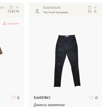
howroom
KseniyaM
7145
74
15
0
Частный продавец
ЭКСПЕРТ
0
Sandro
0
Джинсы зауженные