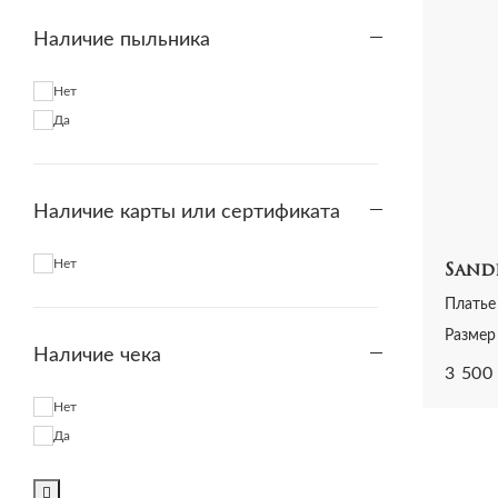
Awake
Наличие пыльника
Axel Arigato
Aya Muse
Нет
A_plan_application
Да
b.u.b.u.
ba&sh
Babe pay pls
Наличие карты или сертификата
Badgley Mischka
Baldessarini
Нет
Sand
Baldinini
Платье
Balenciaga
Размер
Ballin
Наличие чека
3 500
Bally
Balmain
Нет
Balmain & Puma
Да
Balmain x H&M
Barbara Bui