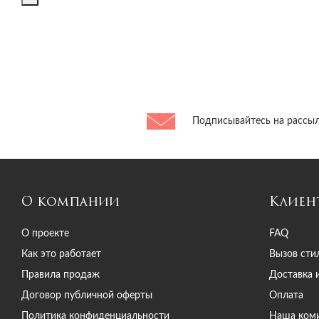
Barton Perreira
Barutti
Bazhane
Bazhane
Bazhane
Bazhane
Подписывайтесь на рассыл
BCBGMAXAZRIA
Beach Bunny
Bella Freud
Benedetta Bruzziches
Bertoni
О компании
Клиен
Bevza
О проекте
FAQ
Bikkembergs
Billionaire
Как это работает
Вызов сти
Bimba Y Lola
Правила продаж
Доставка 
Blancha
Договор публичной оферты
Оплата
BlANCHA
Политика конфиденциальности
Наша ком