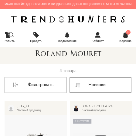
Е МАРКЕТПЛЕЙС, ГДЕ ПОКУПАЮТ И ПРОДАЮТ БРЕНДОВЫЕ ВЕЩИ ЛЮКС СЕГМЕНТА ОТ ЧАСТНЫХ ПР
0
Купить
Продать
Уведомления
Кабинет
Корзина
Roland Mouret
4 товара
Фильтровать
Juls_ki
Yana Stryeltsova
Частный продавец
Частный продавец
В ШОУРУМЕ