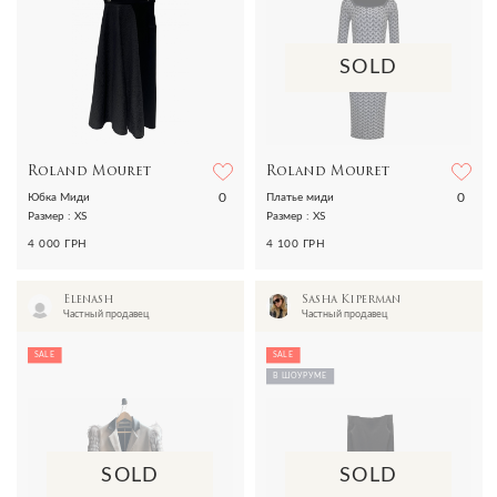
SOLD
Roland Mouret
Roland Mouret
0
0
Юбка Миди
Платье миди
Размер : XS
Размер : XS
4 000 ГРН
4 100 ГРН
Elenash
Sasha Kiperman
Частный продавец
Частный продавец
SALE
SALE
В ШОУРУМЕ
SOLD
SOLD