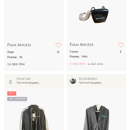
Palm Angels
Palm Angels
1
0
Сумка
Худи
Размер : Mini
Размер : XL
5 190 ГРН
6 487 ГРН
16 000 ГРН
Sisatyan
Kvashenko
Частный продавец
Частный продавец
SALE
С БИРКОЙ