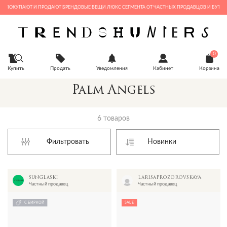
Е ПОКУПАЮТ И ПРОДАЮТ БРЕНДОВЫЕ ВЕЩИ ЛЮКС СЕГМЕНТА ОТ ЧАСТНЫХ ПРОДАВЦОВ И БУТИКОВ
0
Купить
Продать
Уведомления
Кабинет
Корзина
Palm Angels
6 товаров
Фильтровать
sunglaski
larisaprozorovskaya
Частный продавец
Частный продавец
С БИРКОЙ
SALE