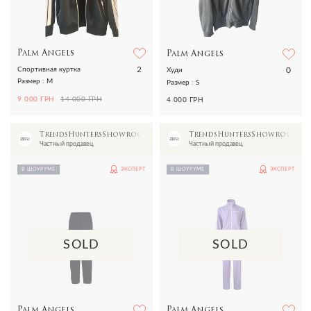
Palm Angels
Palm Angels
2
0
Спортивная куртка
Худи
Размер : M
Размер : S
9 000 ГРН
14 000 ГРН
4 000 ГРН
TrendsHuntersShowroom
TrendsHuntersShowroom
Частный продавец
Частный продавец
В ШОУРУМЕ
ЭКСПЕРТ
В ШОУРУМЕ
ЭКСПЕРТ
SOLD
SOLD
Palm Angels
Palm Angels