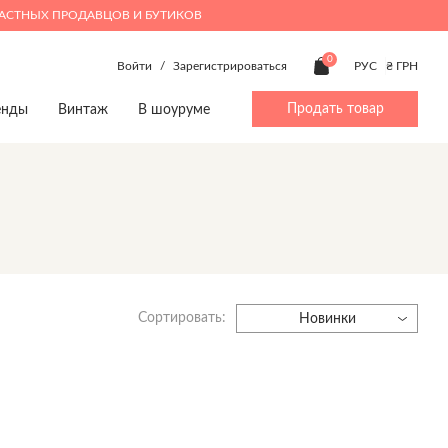
ЧАСТНЫХ ПРОДАВЦОВ И БУТИКОВ
0
Войти
/
Зарегистрироваться
РУС
₴ ГРН
Продать товар
енды
Винтаж
В шоуруме
ty
Beauty
Мальчики 4-14
Дом
Дом
p
Make up
Аксессуары
Игрушки
Игрушки
Духи
Брюки
Книги
Книги
Верхняя одежда
Предметы интерьера
Предметы интерьера
Джинсы
Посуда
Посуда
Сортировать:
Жакеты и жилеты
Новинки
Комбинезоны
Костюмы
Обувь
Пижамы
Пляжная одежда