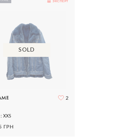
ЭКСПЕРТ
Все сумки
Ремни
Ремни
ья
Трикотаж
Шарфы и платки
Украшения
ная одежда
Футболки
Все аксессуары
Часы
и
Шорты
Шарфы и платки
отаж
Все аксессуары
олки и топы
 и шорты
SOLD
ame
2
 : XXS
5 ГРН