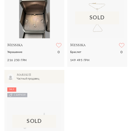
SOLD
Messika
Messika
0
0
Украшениe
Браслет
216 250 ГРН
149 495 ГРН
Mariki11
Частный продавец
SALE
С БИРКОЙ
SOLD