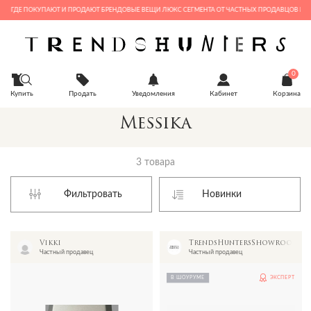
, ГДЕ ПОКУПАЮТ И ПРОДАЮТ БРЕНДОВЫЕ ВЕЩИ ЛЮКС СЕГМЕНТА ОТ ЧАСТНЫХ ПРОДАВЦОВ И БУ
0
Купить
Продать
Уведомления
Кабинет
Корзина
Messika
3 товара
Фильтровать
Vikki
TrendsHuntersShowroom
Частный продавец
Частный продавец
В ШОУРУМЕ
ЭКСПЕРТ