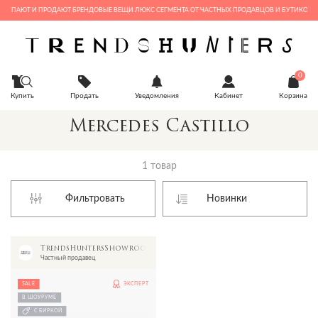
ОКУПАЮТ И ПРОДАЮТ БРЕНДОВЫЕ ВЕЩИ ЛЮКС СЕГМЕНТА ОТ ЧАСТНЫХ ПРОДАВЦОВ И БУТИКОВ
0
Купить
Продать
Уведомления
Кабинет
Корзина
Mercedes Castillo
1 товар
Фильтровать
TrendsHuntersShowroom
Частный продавец
SALE
ЭКСПЕРТ
В ШОУРУМЕ
С БИРКОЙ