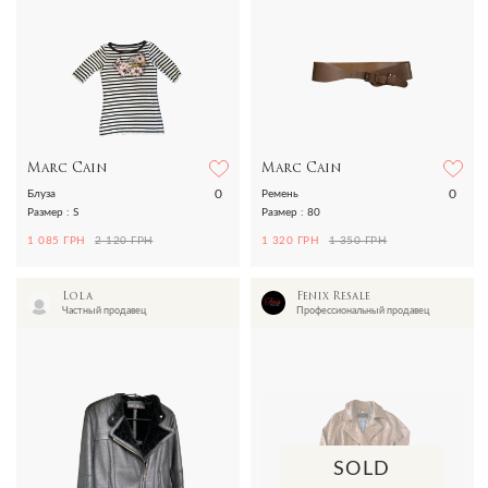
Marc Cain
Marc Cain
0
0
Блуза
Ремень
Размер : S
Размер : 80
1 085 ГРН
2 120 ГРН
1 320 ГРН
1 350 ГРН
Lola
Fenix Resale
Частный продавец
Профессиональный продавец
SOLD