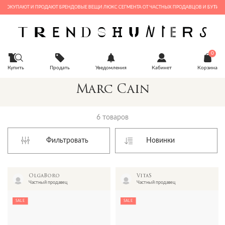
 ПОКУПАЮТ И ПРОДАЮТ БРЕНДОВЫЕ ВЕЩИ ЛЮКС СЕГМЕНТА ОТ ЧАСТНЫХ ПРОДАВЦОВ И БУТИКОВ
0
Купить
Продать
Уведомления
Кабинет
Корзина
Marc Cain
6 товаров
Фильтровать
OlgaBoro
VitaS
Частный продавец
Частный продавец
SALE
SALE