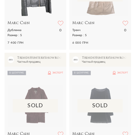
Marc Cain
Marc Cain
0
0
Дубленка
Тренч
Размер : S
Размер : S
7 400 ГРН
6 000 ГРН
TrendsHuntersShowroom
TrendsHuntersShowroom
Частный продавец
Частный продавец
В ШОУРУМЕ
ЭКСПЕРТ
В ШОУРУМЕ
ЭКСПЕРТ
SOLD
SOLD
Marc Cain
Marc Cain