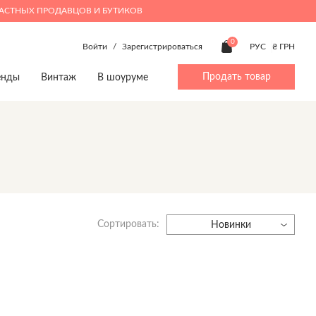
ЧАСТНЫХ ПРОДАВЦОВ И БУТИКОВ
0
Войти
/
Зарегистрироваться
РУС
₴ ГРН
Продать товар
енды
Винтаж
В шоуруме
ty
Beauty
Мальчики 4-14
Дом
Дом
p
Make up
Аксессуары
Игрушки
Игрушки
Духи
Брюки
Книги
Книги
Верхняя одежда
Предметы интерьера
Предметы интерьера
Джинсы
Посуда
Посуда
Сортировать:
Жакеты и жилеты
Новинки
Комбинезоны
Пижамы
Костюмы
Обувь
Пляжная одежда