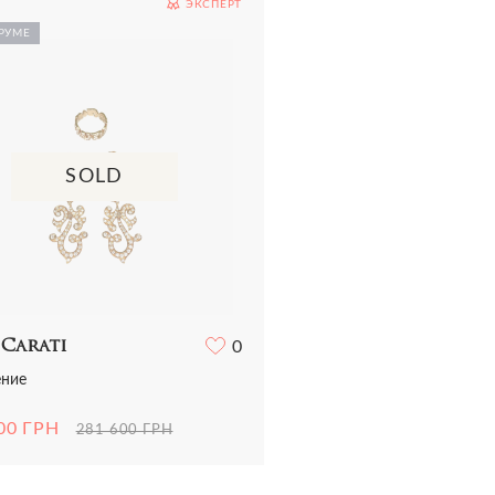
ЭКСПЕРТ
Все сумки
Ремни
Ремни
ья
Трикотаж
РУМЕ
Шарфы и платки
Украшения
ная одежда
Футболки
Все аксессуары
Часы
и
Шорты
Шарфы и платки
отаж
Все аксессуары
олки и топы
 и шорты
SOLD
 Carati
0
ниe
00 ГРН
281 600 ГРН