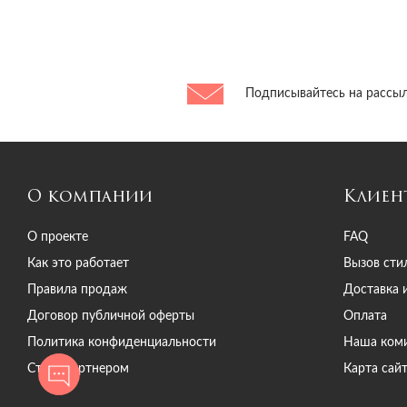
AMG Brand
Ami Paris
Amina Muaddi
Ancient Greek Sandals
Подписывайтесь на рассыл
andreadamo
Anine Bing
Anine Bing
Anine Bing
О компании
Клиен
ann demeulemeester
Anna October
О проекте
FAQ
Anna Rachele
Как это работает
Вызов сти
Anouki
Правила продаж
Доставка 
Anouki
Договор публичной оферты
Оплата
Anteprima
Политика конфиденциальности
Наша ком
Antony Morato
Стать партнером
Карта сай
Aperlai
Aquazzura