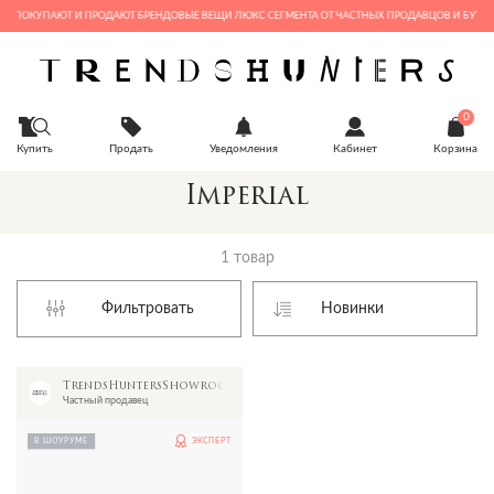
ДЕ ПОКУПАЮТ И ПРОДАЮТ БРЕНДОВЫЕ ВЕЩИ ЛЮКС СЕГМЕНТА ОТ ЧАСТНЫХ ПРОДАВЦОВ И БУТИК
0
Купить
Продать
Уведомления
Кабинет
Корзина
Imperial
1 товар
Фильтровать
TrendsHuntersShowroom
Частный продавец
В ШОУРУМЕ
ЭКСПЕРТ