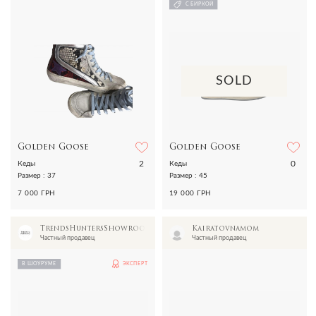
С БИРКОЙ
SOLD
Golden Goose
Golden Goose
2
0
Кеды
Кеды
Размер : 37
Размер : 45
7 000 ГРН
19 000 ГРН
TrendsHuntersShowroom
Kairatovnamom
Частный продавец
Частный продавец
В ШОУРУМЕ
ЭКСПЕРТ