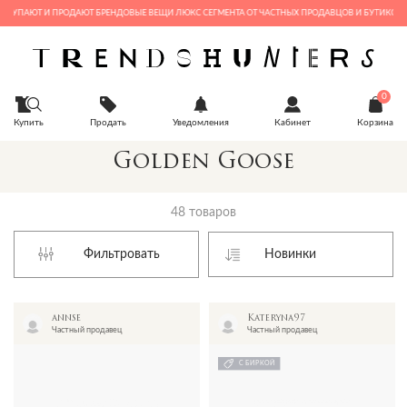
ПАЮТ И ПРОДАЮТ БРЕНДОВЫЕ ВЕЩИ ЛЮКС СЕГМЕНТА ОТ ЧАСТНЫХ ПРОДАВЦОВ И БУТИКОВ
0
Купить
Продать
Уведомления
Кабинет
Корзина
Golden Goose
48 товаров
Фильтровать
annse
Kateryna97
Частный продавец
Частный продавец
С БИРКОЙ