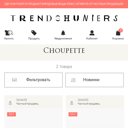
С, ГДЕ ПОКУПАЮТ И ПРОДАЮТ БРЕНДОВЫЕ ВЕЩИ ЛЮКС СЕГМЕНТА ОТ ЧАСТНЫХ ПРОДАВЦОВ И БУ
0
Купить
Продать
Уведомления
Кабинет
Корзина
Choupette
2 товара
Фильтровать
Lena111
Lena111
Частный продавец
Частный продавец
SALE
SALE