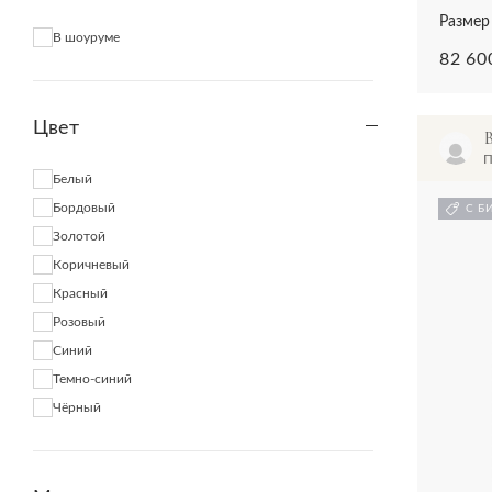
Alessandra Chamonix
Размер 
В шоуруме
Alessandra Rich
82 60
Alessandro Dell'Acqua
Aletta
Цвет
Alexander McQueen
Alexander Terekhov
П
Белый
Alexander Wang
Бордовый
С Б
Alexandre Birman
Золотой
Alexandre Vauthier
Коричневый
Alexis
Красный
Ali Saulidi
Розовый
Alice + Olivia
Синий
AliceMcCall
Темно-синий
Alix NYC
Чёрный
All Saints
Allude
Alohas