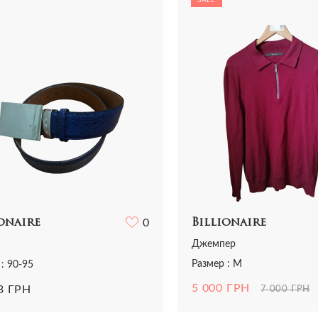
Все сумки
Ремни
Ремни
ья
Трикотаж
Шарфы и платки
Украшения
ная одежда
Футболки
Все аксессуары
Часы
и
Шорты
Шарфы и платки
отаж
Все аксессуары
олки и топы
 и шорты
Billionaire
onaire
0
Джемпер
Размер : M
: 90-95
5 000 ГРН
3 ГРН
7 000 ГРН