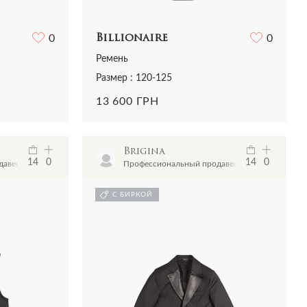
0
Billionaire
0
Ремень
Размер : 120-125
13 600 ГРН
Brigina
14
0
14
0
давец
Профессиональный продавец
С БИРКОЙ