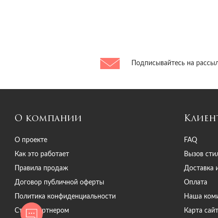
Barton Perreira
Barutti
Bazhane
Bazhane
Bazhane
Подписывайтесь на рассыл
Bazhane
BCBGMAXAZRIA
Beach Bunny
Bella Freud
О компании
Клиен
Benedetta Bruzziches
Bertoni
О проекте
FAQ
Bevza
Как это работает
Вызов сти
Bikkembergs
Правила продаж
Доставка 
Billionaire
Договор публичной оферты
Оплата
Bimba Y Lola
Политика конфиденциальности
Наша ком
Blancha
Стать партнером
Карта сай
BlANCHA