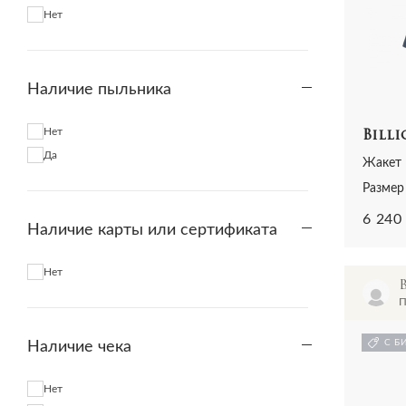
Anna Rachele
Нет
Anouki
Anouki
Anteprima
Наличие пыльника
Antony Morato
Aperlai
Нет
Billi
Aquazzura
Да
Жакет
Aquazzura&Vera
Размер
AREA
Armani
6 240
Наличие карты или сертификата
Armani Exchange
Armani Jeans
Нет
Artem Smirnov
П
Artioli
Ash
С Б
Наличие чека
Aspinal of London
Atelier moe
Нет
AWAKE