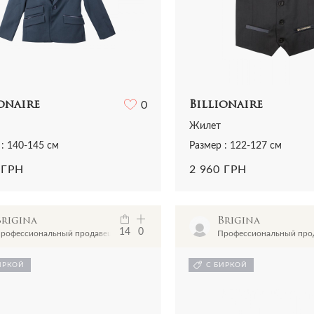
onaire
0
Billionaire
Жилет
 : 140-145 см
Размер : 122-127 см
 ГРН
2 960 ГРН
Brigina
Brigina
14
0
рофессиональный продавец
Профессиональный про
ИРКОЙ
С БИРКОЙ