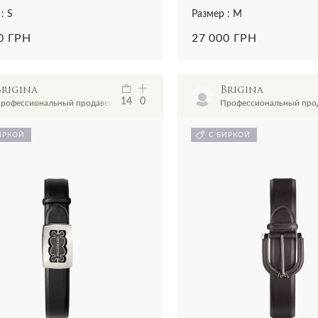
: S
Размер : M
0 ГРН
27 000 ГРН
Brigina
Brigina
14
0
рофессиональный продавец
Профессиональный про
ИРКОЙ
С БИРКОЙ