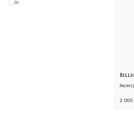
Да
Awake
Axel Arigato
Aya Muse
A_plan_application
b.u.b.u.
ba&sh
Babe pay pls
Badgley Mischka
Baldessarini
Billi
Baldinini
Balenciaga
Аксесс
Ballin
2 000
Bally
Balmain
Balmain & Puma
Balmain x H&M
Barbara Bui