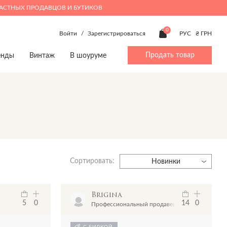
ЧАСТНЫХ ПРОДАВЦОВ И БУТИКОВ
0
Войти
/
Зарегистрироваться
РУС
₴ ГРН
Продать товар
енды
Винтаж
В шоуруме
ty
Beauty
Мальчики 4-14
Дом
Дом
p
Make up
Аксессуары
Посуда
Игрушки
Духи
Брюки
Игрушки
Книги
Верхняя одежда
Книги
Предметы интерьера
Джинсы
Предметы интерьера
Посуда
Сортировать:
Жакеты и жилеты
Новинки
Комбинезоны
Пижамы
Brigina
Костюмы
5
0
14
0
Профессиональный продавец
Обувь
Пляжная одежда
С БИРКОЙ