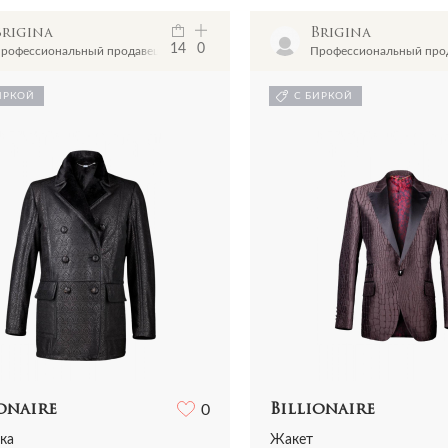
Brigina
Brigina
14
0
рофессиональный продавец
Профессиональный про
ИРКОЙ
С БИРКОЙ
onaire
0
Billionaire
ка
Жакет