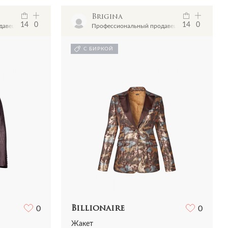
Brigina
14
0
14
0
давец
Профессиональный продавец
С БИРКОЙ
0
Billionaire
0
Жакет