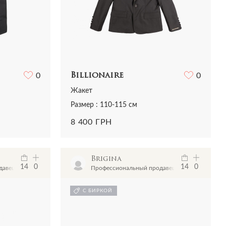
0
Billionaire
0
Жакет
Размер : 110-115 см
8 400 ГРН
Brigina
14
0
14
0
давец
Профессиональный продавец
С БИРКОЙ