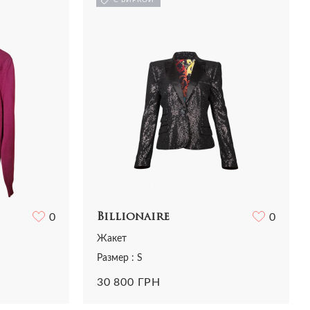
Рубашки
Сумки
Трикотаж
Футболки
Шорты
0
Billionaire
0
Жакет
Размер : S
30 800 ГРН