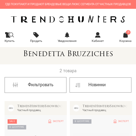
С, ГДЕ ПОКУПАЮТ И ПРОДАЮТ БРЕНДОВЫЕ ВЕЩИ ЛЮКС СЕГМЕНТА ОТ ЧАСТНЫХ ПРОДАВЦОВ И Б
0
Купить
Продать
Уведомления
Кабинет
Корзина
Benedetta Bruzziches
2 товара
Фильтровать
TrendsHuntersShowroom
TrendsHuntersShowroom
Частный продавец
Частный продавец
SALE
ЭКСПЕРТ
В ШОУРУМЕ
ЭКСПЕРТ
В ШОУРУМЕ