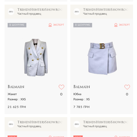
TrendsHuntersShowroom
TrendsHuntersShowroom
Частный продавец
Частный продавец
В ШОУРУМЕ
ЭКСПЕРТ
В ШОУРУМЕ
ЭКСПЕРТ
Balmain
Balmain
0
0
Жакет
Юбка
Размер : XXS
Размер : XS
21 625 ГРН
7 785 ГРН
TrendsHuntersShowroom
TrendsHuntersShowroom
Частный продавец
Частный продавец