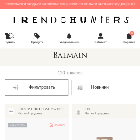
Е ПОКУПАЮТ И ПРОДАЮТ БРЕНДОВЫЕ ВЕЩИ ЛЮКС СЕГМЕНТА ОТ ЧАСТНЫХ ПРОДАВЦОВ И БУТИКОВ
0
Купить
Продать
Уведомления
Кабинет
Корзина
Balmain
120 товаров
Фильтровать
TrendsHuntersShowroom
Ira
Частный продавец
Частный продавец
В ШОУРУМЕ
ЭКСПЕРТ