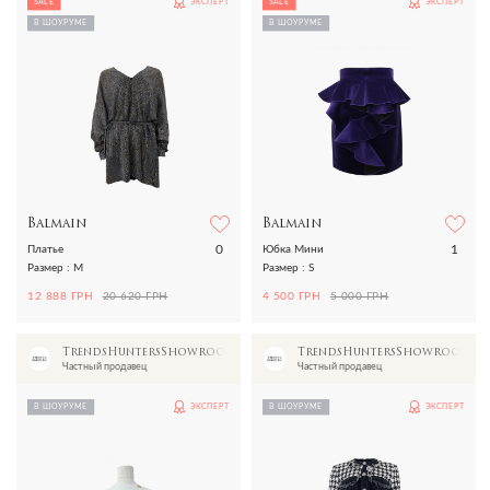
SALE
ЭКСПЕРТ
SALE
ЭКСПЕРТ
В ШОУРУМЕ
В ШОУРУМЕ
Balmain
Balmain
0
1
Платье
Юбка Мини
Размер : M
Размер : S
12 888 ГРН
20 620 ГРН
4 500 ГРН
5 000 ГРН
TrendsHuntersShowroom
TrendsHuntersShowroom
Частный продавец
Частный продавец
В ШОУРУМЕ
ЭКСПЕРТ
В ШОУРУМЕ
ЭКСПЕРТ