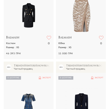
Balmain
Balmain
0
0
Костюм
Юбка
Размер : XS
Размер : XS
46 395 ГРН
11 000 ГРН
TrendsHuntersShowroom
TrendsHuntersShowroom
Частный продавец
Частный продавец
В ШОУРУМЕ
ЭКСПЕРТ
В ШОУРУМЕ
ЭКСПЕРТ