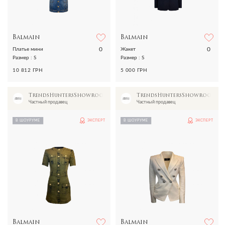
Balmain
Balmain
0
0
Платье мини
Жакет
Размер : S
Размер : S
10 812 ГРН
5 000 ГРН
TrendsHuntersShowroom
TrendsHuntersShowroom
Частный продавец
Частный продавец
В ШОУРУМЕ
ЭКСПЕРТ
В ШОУРУМЕ
ЭКСПЕРТ
Balmain
Balmain