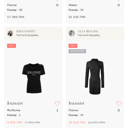
0
0
Платье
Жакет
Размер : XS
Размер : M
17 300 ГРН
21 625 ГРН
kristinapet
Alla Beilina
Частный продавец
Частный продавец
SALE
SALE
В ШОУРУМЕ
Balmain
Balmain
1
0
Футболка
Платье
Размер : L
Размер : M
4 454 ГРН
7 733 ГРН
10 812 ГРН
12 975 ГРН