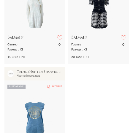
Balmain
Balmain
0
0
Свитер
Платье
Размер : XS
Размер : XS
10 812 ГРН
20 620 ГРН
TrendsHuntersShowroom
Частный продавец
В ШОУРУМЕ
ЭКСПЕРТ