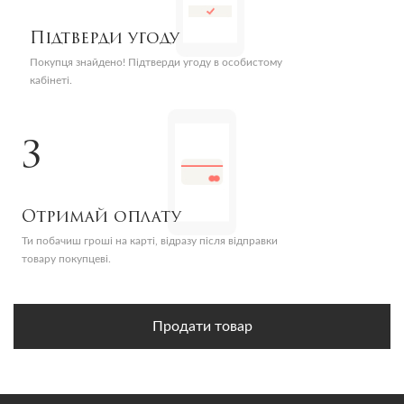
Підтверди угоду
Покупця знайдено! Підтверди угоду в особистому
кабінеті.
3
Отримай оплату
Ти побачиш гроші на карті, відразу після відправки
товару покупцеві.
Продати товар