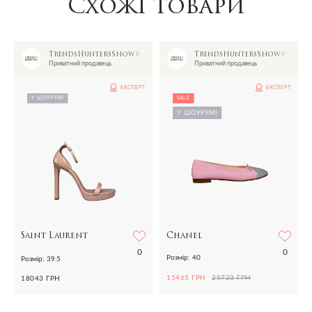
Схожі товари
oom
TrendsHuntersShowroom
TrendsHuntersShowroom
Приватний продавець
Приватний продавець
ЕКСПЕРТ
ЕКСПЕРТ
У ШОУРУМІ
SALE
У ШОУРУМІ
Chanel
Saint Laurent
0
0
Розмір: 40
Розмір: 39.5
15465 ГРН
25723 ГРН
18043 ГРН