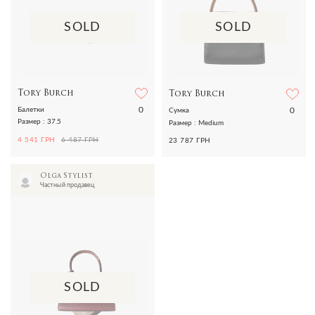
SOLD
SOLD
Tory Burch
Tory Burch
0
0
Балетки
Сумка
Размер : 37.5
Размер : Medium
4 541 ГРН
6 487 ГРН
23 787 ГРН
Olga Stylist
Частный продавец
SOLD