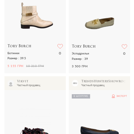
Tory Burch
Tory Burch
0
0
Ботинки
Эспадрильи
Размер : 39.5
Размер : 39
5 155 ГРН
10 310 ГРН
3 500 ГРН
Vikvit
TrendsHuntersShowroom
Частный продавец
Частный продавец
В ШОУРУМЕ
ЭКСПЕРТ