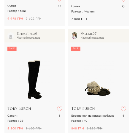
0
0
Сумка
Сумка
Размер : Mini
Размер : Medium
4 498 ГРН
5 622 ГРН
7 000 ГРН
Khrystyna0
Valerie07
Частный продавец
Частный продавец
SALE
SALE
Tory Burch
Tory Burch
1
1
Сапоги
Босоножки на низком каблуке
Размер : 39
Размер : 40
8 300 ГРН
9 600 ГРН
848 ГРН
1 325 ГРН