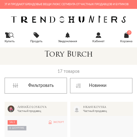
 И ПРОДАЮТ БРЕНДОВЫЕ ВЕЩИ ЛЮКС СЕГМЕНТА ОТ ЧАСТНЫХ ПРОДАВЦОВ И БУТИКОВ
0
Купить
Продать
Уведомления
Кабинет
Корзина
Tory Burch
17 товаров
Фильтровать
AnnaKoloskova
nkanikovska
Частный продавец
Частный продавец
SALE
ЭКСПЕРТ
В ШОУРУМЕ