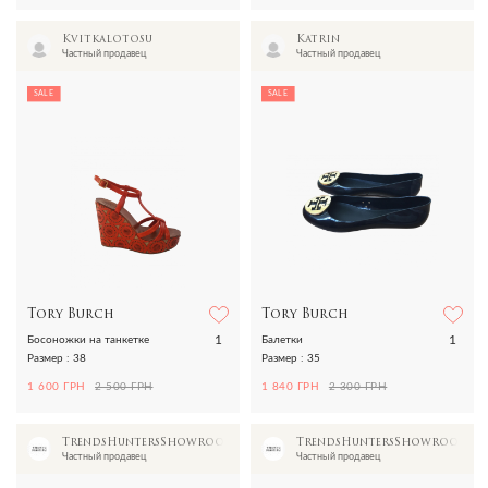
Kvitkalotosu
Katrin
Частный продавец
Частный продавец
SALE
SALE
Tory Burch
Tory Burch
1
1
Босоножки на танкетке
Балетки
Размер : 38
Размер : 35
1 600 ГРН
2 500 ГРН
1 840 ГРН
2 300 ГРН
TrendsHuntersShowroom
TrendsHuntersShowroom
Частный продавец
Частный продавец