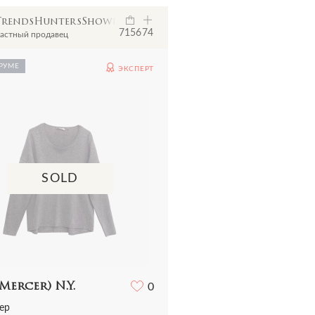
TrendsHuntersShowroom
7156
74
астный продавец
РУМЕ
ЭКСПЕРТ
SOLD
Mercer) N.Y.
0
ер