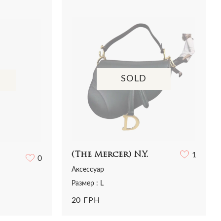
Рубашки
Сумки
Трикотаж
Футболки
Шорты
SOLD
(The Mercer) N.Y.
1
0
Аксессуар
Размер : L
20 ГРН