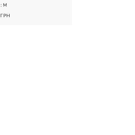
 : M
 ГРН