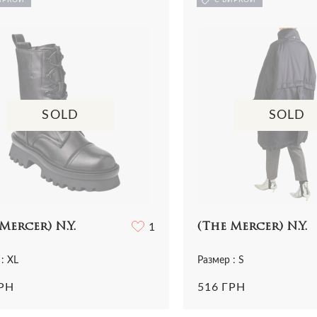
Все сумки
Ремни
Ремни
ья
Трикотаж
Шарфы и платки
Украшения
ная одежда
Футболки
Все аксессуары
Часы
и
Шорты
Шарфы и платки
отаж
Все аксессуары
олки и топы
 и шорты
SOLD
SOLD
Mercer) N.Y.
1
(The Mercer) N.Y.
: XL
Размер : S
ГРН
516 ГРН