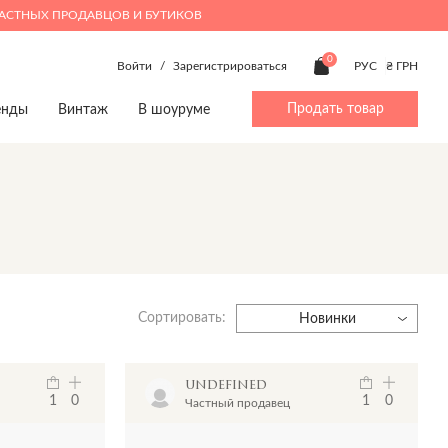
ЧАСТНЫХ ПРОДАВЦОВ И БУТИКОВ
0
Войти
/
Зарегистрироваться
РУС
₴ ГРН
Продать товар
енды
Винтаж
В шоуруме
ty
Beauty
Мальчики 4-14
Дом
Дом
p
Make up
Аксессуары
Посуда
Игрушки
Духи
Брюки
Игрушки
Книги
Верхняя одежда
Книги
Предметы интерьера
Джинсы
Предметы интерьера
Посуда
Сортировать:
Жакеты и жилеты
Новинки
Комбинезоны
Пижамы
undefined
Костюмы
1
0
1
0
Частный продавец
Обувь
Пляжная одежда