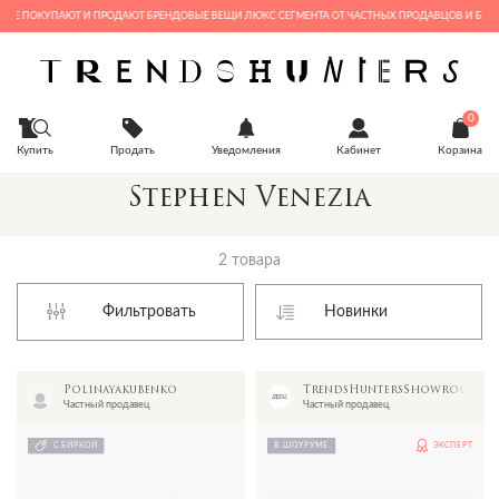
ГДЕ ПОКУПАЮТ И ПРОДАЮТ БРЕНДОВЫЕ ВЕЩИ ЛЮКС СЕГМЕНТА ОТ ЧАСТНЫХ ПРОДАВЦОВ И БУТИ
0
Купить
Продать
Уведомления
Кабинет
Корзина
Stephen Venezia
2 товара
Фильтровать
Polinayakubenko
TrendsHuntersShowroom
Частный продавец
Частный продавец
С БИРКОЙ
В ШОУРУМЕ
ЭКСПЕРТ