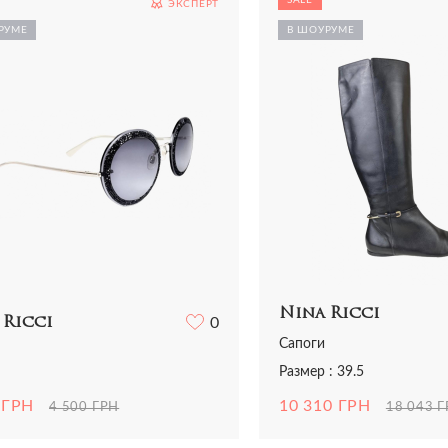
ЭКСПЕРТ
Все сумки
Ремни
Ремни
ья
Трикотаж
РУМЕ
В ШОУРУМЕ
Шарфы и платки
Украшения
ная одежда
Футболки
Все аксессуары
Часы
и
Шорты
Шарфы и платки
отаж
Все аксессуары
олки и топы
 и шорты
Nina Ricci
 Ricci
0
Сапоги
Размер : 39.5
 ГРН
10 310 ГРН
4 500 ГРН
18 043 