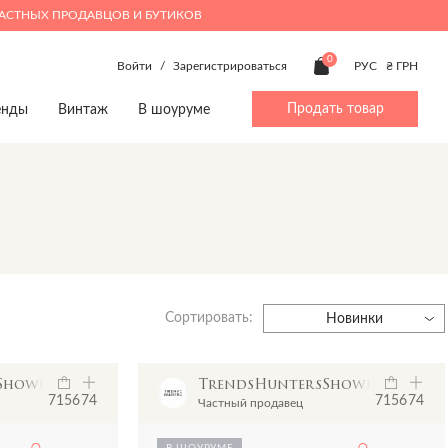
ЧАСТНЫХ ПРОДАВЦОВ И БУТИКОВ
0
Войти
/
Зарегистрироваться
РУС
₴ ГРН
Продать товар
енды
Винтаж
В шоуруме
ty
Дом
Мальчики 4-14
Дом
Beauty
Игрушки
Аксессуары
Книги
Духи
p
Книги
Брюки
Предметы интерьера
Make up
Предметы интерьера
Верхняя одежда
Посуда
Посуда
Джинсы
Игрушки
Сортировать:
Жакеты и жилеты
Новинки
Комбинезоны
Обувь
sShowroom
TrendsHuntersShowroom
Пижамы
7156
74
7156
74
Частный продавец
Костюмы
Пляжная одежда
В ШОУРУМЕ