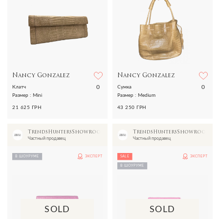
Nancy Gonzalez
Nancy Gonzalez
0
0
Клатч
Сумка
Размер : Mini
Размер : Medium
21 625 ГРН
43 250 ГРН
TrendsHuntersShowroom
TrendsHuntersShowroom
Частный продавец
Частный продавец
В ШОУРУМЕ
ЭКСПЕРТ
SALE
ЭКСПЕРТ
В ШОУРУМЕ
SOLD
SOLD