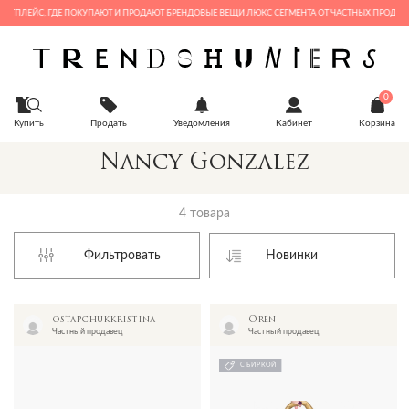
ЕТПЛЕЙС, ГДЕ ПОКУПАЮТ И ПРОДАЮТ БРЕНДОВЫЕ ВЕЩИ ЛЮКС СЕГМЕНТА ОТ ЧАСТНЫХ ПРОДАВЦО
0
Купить
Продать
Уведомления
Кабинет
Корзина
Nancy Gonzalez
4 товара
Фильтровать
ostapchukkristina
Oren
Частный продавец
Частный продавец
С БИРКОЙ