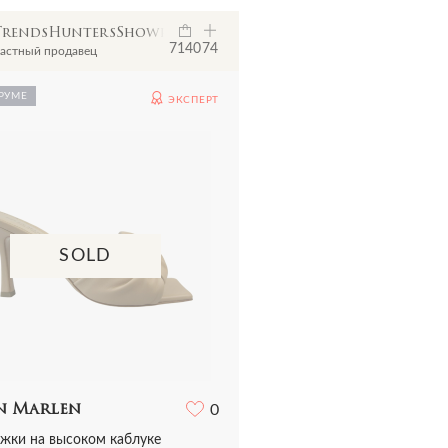
TrendsHuntersShowroom
7140
74
астный продавец
РУМЕ
ЭКСПЕРТ
SOLD
n Marlen
0
жки на высоком каблуке