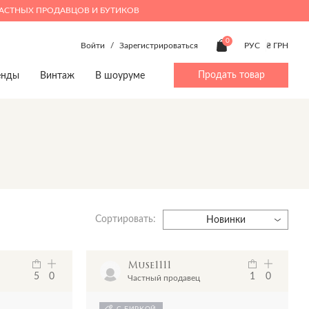
ЧАСТНЫХ ПРОДАВЦОВ И БУТИКОВ
0
Войти
/
Зарегистрироваться
РУС
₴ ГРН
Продать товар
енды
Винтаж
В шоуруме
ty
Beauty
Мальчики 4-14
Дом
Дом
p
Make up
Аксессуары
Игрушки
Игрушки
Духи
Брюки
Книги
Книги
Верхняя одежда
Предметы интерьера
Предметы интерьера
Джинсы
Посуда
Посуда
Сортировать:
Жакеты и жилеты
Новинки
Комбинезоны
Костюмы
Muse1111
Обувь
5
0
1
0
Частный продавец
Пижамы
Пляжная одежда
С БИРКОЙ