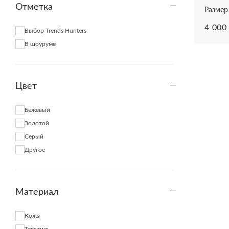
Отметка
Alessandra Chamonix
Размер 
Alessandra Rich
4 000
Выбор Trends Hunters
Alessandro Dell'Acqua
В шоуруме
Aletta
Alexander McQueen
Alexander Terekhov
Цвет
Alexander Wang
Alexandre Birman
Бежевый
Alexandre Vauthier
Золотой
Alexis
Серый
Ali Saulidi
Другое
Alice + Olivia
AliceMcCall
Alix NYC
Материал
All Saints
Allude
Кожа
Alohas
Текстиль