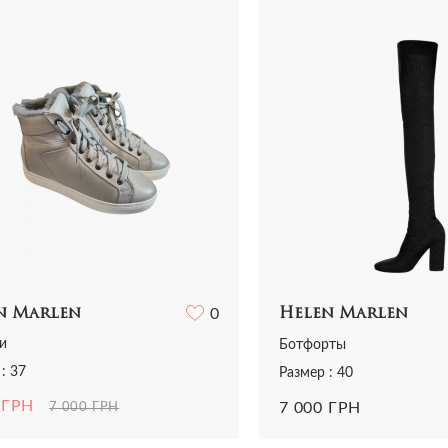
Все сумки
Ремни
Ремни
ья
Трикотаж
Шарфы и платки
Украшения
ная одежда
Футболки
Все аксессуары
Часы
и
Шорты
Шарфы и платки
отаж
Все аксессуары
олки и топы
 и шорты
n Marlen
0
Helen Marlen
и
Ботфорты
: 37
Размер : 40
 ГРН
7 000 ГРН
7 000 ГРН