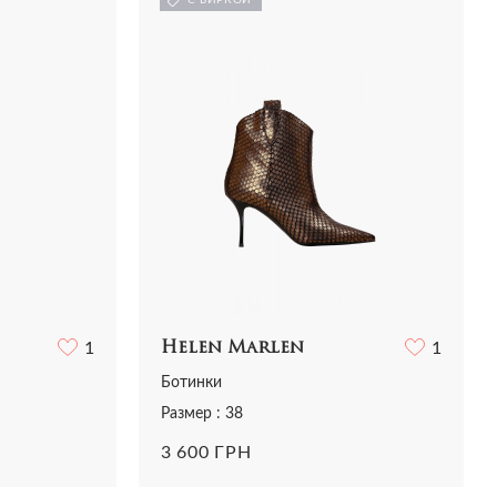
Рубашки
Сумки
Трикотаж
Футболки
Шорты
1
Helen Marlen
1
Ботинки
Размер : 38
3 600 ГРН