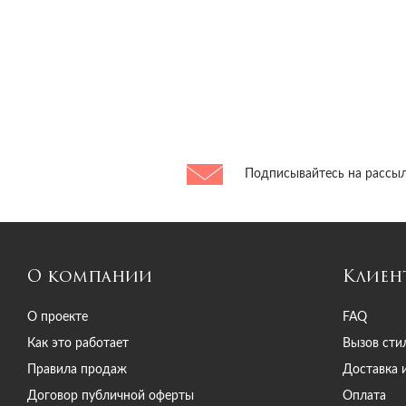
Anna Rachele
Anouki
Anouki
Anteprima
Antony Morato
Aperlai
Aquazzura
Aquazzura&Vera
Подписывайтесь на рассыл
AREA
Armani
Armani Exchange
Armani Jeans
О компании
Клиен
Artem Smirnov
Artioli
О проекте
FAQ
Ash
Как это работает
Вызов сти
Aspinal of London
Правила продаж
Доставка 
Atelier moe
Договор публичной оферты
Оплата
AWAKE