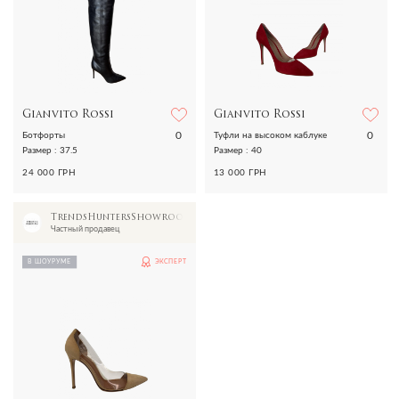
Gianvito Rossi
Gianvito Rossi
0
0
Ботфорты
Туфли на высоком каблуке
Размер : 37.5
Размер : 40
24 000 ГРН
13 000 ГРН
TrendsHuntersShowroom
Частный продавец
В ШОУРУМЕ
ЭКСПЕРТ