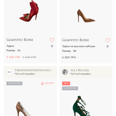
Gianvito Rossi
Gianvito Rossi
0
0
Туфли
Туфли на высоком каблуке
Размер : 36
Размер : 38
3 680 ГРН
4 600 ГРН
6 000 ГРН
TrendsHuntersShowroom
Alla Beilina
Частный продавец
Частный продавец
В ШОУРУМЕ
ЭКСПЕРТ
SALE
В ШОУРУМЕ