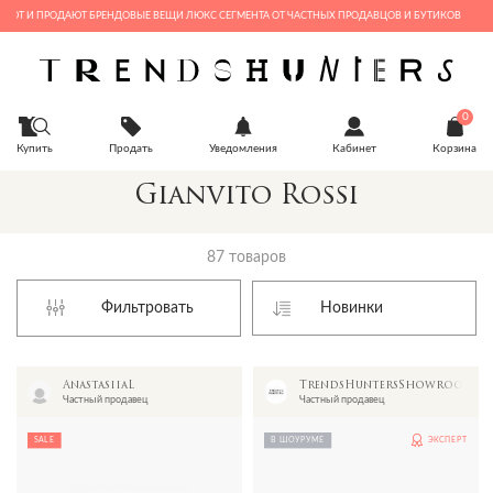
 И ПРОДАЮТ БРЕНДОВЫЕ ВЕЩИ ЛЮКС СЕГМЕНТА ОТ ЧАСТНЫХ ПРОДАВЦОВ И БУТИКОВ
0
Купить
Продать
Уведомления
Кабинет
Корзина
Gianvito Rossi
87 товаров
Фильтровать
AnastasiiaL
TrendsHuntersShowroom
Частный продавец
Частный продавец
SALE
В ШОУРУМЕ
ЭКСПЕРТ