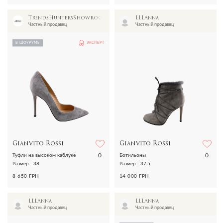
TrendsHuntersShowroom
LLLAnna
Частный продавец
Частный продавец
В ШОУРУМЕ
ЭКСПЕРТ
Gianvito Rossi
Gianvito Rossi
0
0
Туфли на высоком каблуке
Ботильоны
Размер : 38
Размер : 37.5
8 650 ГРН
14 000 ГРН
LLLAnna
LLLAnna
Частный продавец
Частный продавец