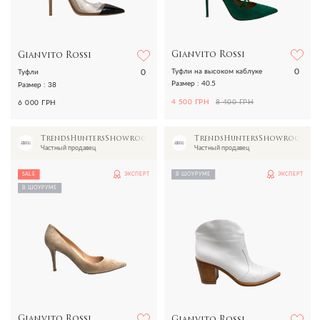
Gianvito Rossi
Gianvito Rossi
0
0
Туфли на высоком каблуке
Туфли
Размер : 40.5
Размер : 38
4 500 ГРН
8 400 ГРН
6 000 ГРН
TrendsHuntersShowroom
TrendsHuntersShowroom
Частный продавец
Частный продавец
SALE
ЭКСПЕРТ
В ШОУРУМЕ
ЭКСПЕРТ
В ШОУРУМЕ
Gianvito Rossi
Gianvito Rossi