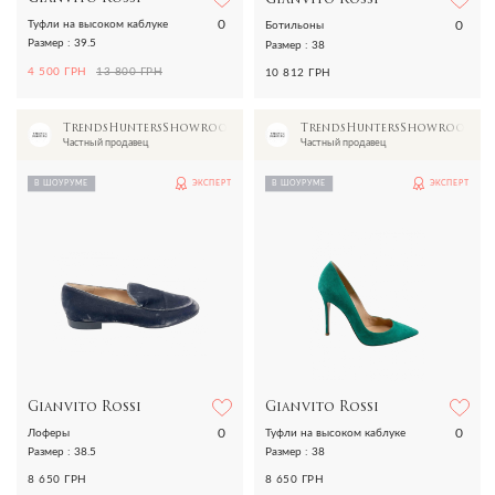
0
0
Туфли на высоком каблуке
Ботильоны
Размер : 39.5
Размер : 38
4 500 ГРН
13 800 ГРН
10 812 ГРН
TrendsHuntersShowroom
TrendsHuntersShowroom
Частный продавец
Частный продавец
В ШОУРУМЕ
ЭКСПЕРТ
В ШОУРУМЕ
ЭКСПЕРТ
Gianvito Rossi
Gianvito Rossi
0
0
Лоферы
Туфли на высоком каблуке
Размер : 38.5
Размер : 38
8 650 ГРН
8 650 ГРН