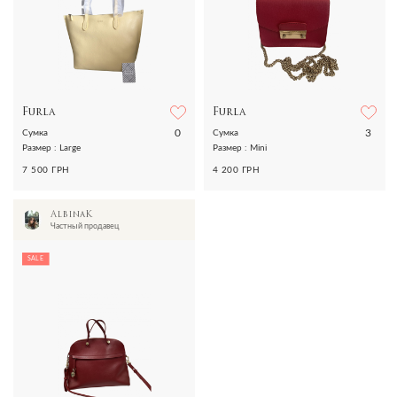
Furla
Furla
0
3
Сумка
Сумка
Размер : Large
Размер : Mini
7 500 ГРН
4 200 ГРН
AlbinaK
Частный продавец
SALE