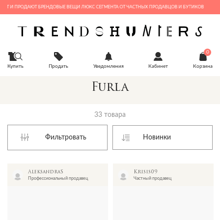
И ПРОДАЮТ БРЕНДОВЫЕ ВЕЩИ ЛЮКС СЕГМЕНТА ОТ ЧАСТНЫХ ПРОДАВЦОВ И БУТИКОВ
0
Купить
Продать
Уведомления
Кабинет
Корзина
Furla
33 товара
Фильтровать
AleksandraS
Krisis09
Профессиональный продавец
Частный продавец