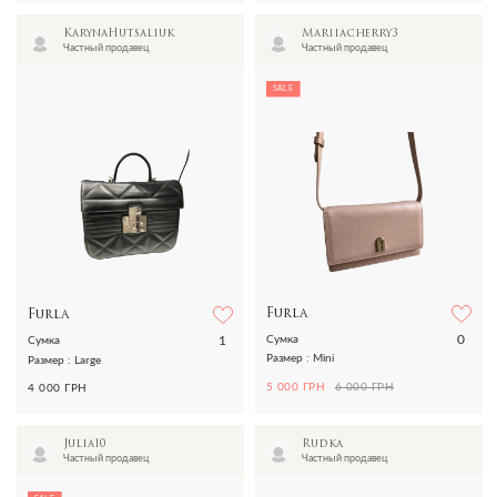
KarynaHutsaliuk
Mariiacherry3
Частный продавец
Частный продавец
SALE
Furla
Furla
0
1
Сумка
Сумка
Размер : Mini
Размер : Large
5 000 ГРН
6 000 ГРН
4 000 ГРН
Julia10
Rudka
Частный продавец
Частный продавец