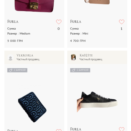
Furla
Furla
0
1
Сумка
Сумка
Размер : Medium
Размер : Mini
5 000 ГРН
4 700 ГРН
Vlkrorla
Ka023te
Частный продавец
Частный продавец
С БИРКОЙ
С БИРКОЙ
Furla