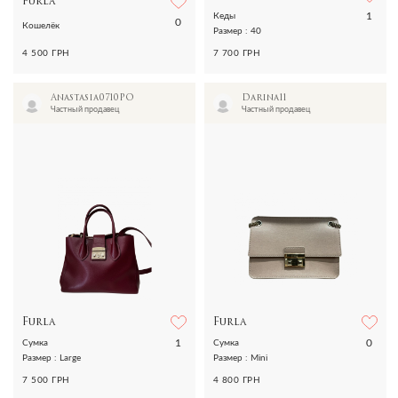
Furla
1
Кеды
0
Кошелёк
Размер : 40
4 500 ГРН
7 700 ГРН
Anastasia0710PO
Darina11
Частный продавец
Частный продавец
Furla
Furla
1
0
Сумка
Сумка
Размер : Large
Размер : Mini
7 500 ГРН
4 800 ГРН