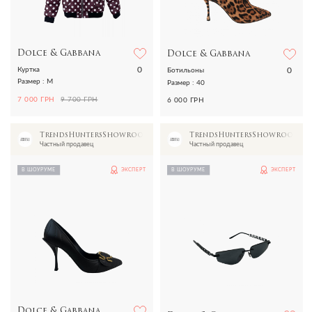
Dolce & Gabbana
Dolce & Gabbana
0
0
Куртка
Ботильоны
Размер : M
Размер : 40
7 000 ГРН
9 700 ГРН
6 000 ГРН
TrendsHuntersShowroom
TrendsHuntersShowroom
Частный продавец
Частный продавец
В ШОУРУМЕ
ЭКСПЕРТ
В ШОУРУМЕ
ЭКСПЕРТ
Dolce & Gabbana