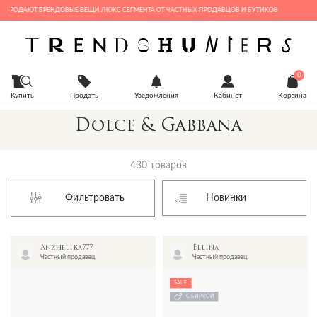
ОДАЮТ БРЕНДОВЫЕ ВЕЩИ ЛЮКС СЕГМЕНТА ОТ ЧАСТНЫХ ПРОДАВЦОВ И БУТИКОВ
0
Купить
Продать
Уведомления
Кабинет
Корзина
Dolce & Gabbana
430 товаров
Фильтровать
Anzhelika777
Ellina
Частный продавец
Частный продавец
SALE
С БИРКОЙ