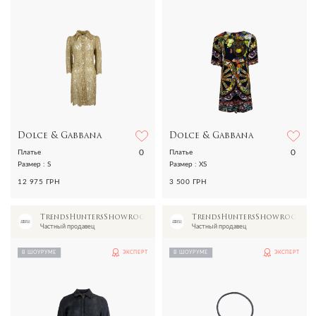
Dolce & Gabbana
Dolce & Gabbana
0
0
Платье
Платье
Размер : S
Размер : XS
12 975 ГРН
3 500 ГРН
TrendsHuntersShowroom
TrendsHuntersShowroom
Частный продавец
Частный продавец
В ШОУРУМЕ
ЭКСПЕРТ
В ШОУРУМЕ
ЭКСПЕРТ