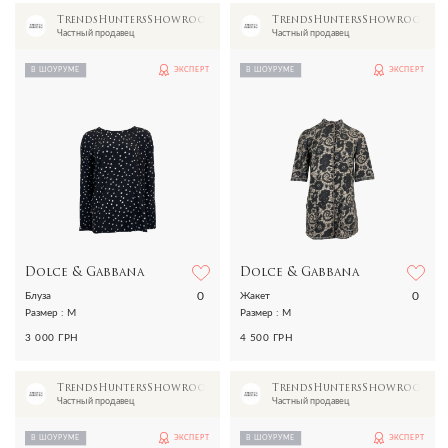
TrendsHuntersShowroom
TrendsHuntersShowroom
Частный продавец
Частный продавец
В ШОУРУМЕ
ЭКСПЕРТ
В ШОУРУМЕ
ЭКСПЕРТ
Dolce & Gabbana
Dolce & Gabbana
0
0
Блуза
Жакет
Размер : M
Размер : M
3 000 ГРН
4 500 ГРН
TrendsHuntersShowroom
TrendsHuntersShowroom
Частный продавец
Частный продавец
В ШОУРУМЕ
ЭКСПЕРТ
В ШОУРУМЕ
ЭКСПЕРТ