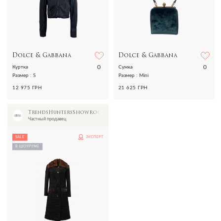
Dolce & Gabbana
Dolce & Gabbana
0
0
Куртка
Сумка
Размер : S
Размер : Mini
12 975 ГРН
21 625 ГРН
TrendsHuntersShowroom
Частный продавец
SALE
ЭКСПЕРТ
В ШОУРУМЕ