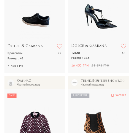
Dolce & Gabbana
Dolce & Gabbana
0
0
Туфли
Кроссовки
Размер : 38.5
Размер : 42
16 455 ГРН
23 198 ГРН
7 785 ГРН
OAnnaO
TrendsHuntersShowroom
Частный продавец
Частный продавец
SALE
В ШОУРУМЕ
ЭКСПЕРТ