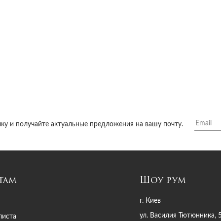
ку и получайте актуальные предложения на вашу почту.
там
Шоу рум
г. Киев
ул. Василия Тютюнника, 
листа