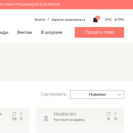
ЧАСТНЫХ ПРОДАВЦОВ И БУТИКОВ
0
Войти
/
Зарегистрироваться
РУС
₴ ГРН
Продать товар
енды
Винтаж
В шоуруме
ty
Beauty
Мальчики 4-14
Дом
Дом
p
Make up
Аксессуары
Игрушки
Игрушки
Духи
Брюки
Книги
Книги
Верхняя одежда
Предметы интерьера
Предметы интерьера
Джинсы
Посуда
Посуда
Сортировать:
Жакеты и жилеты
Новинки
Комбинезоны
Костюмы
a
11mirrors
Обувь
16
0
8
0
Частный продавец
Пижамы
Пляжная одежда