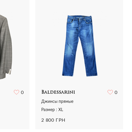
Рубашки
Сумки
Трикотаж
Футболки
Шорты
0
Baldessarini
0
Джинсы прямые
Размер : XL
2 800 ГРН