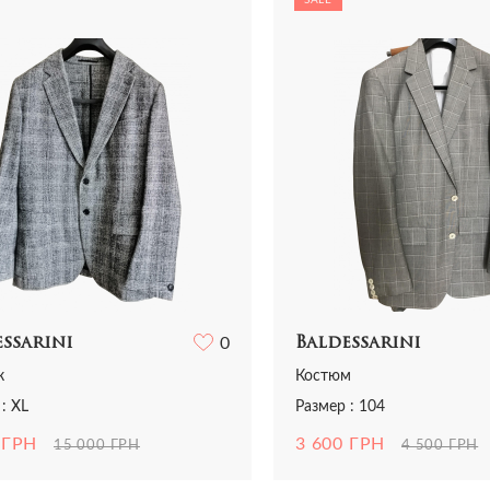
Все сумки
Ремни
Ремни
ья
Трикотаж
Шарфы и платки
Украшения
ная одежда
Футболки
Все аксессуары
Часы
и
Шорты
Шарфы и платки
отаж
Все аксессуары
олки и топы
 и шорты
ssarini
0
Baldessarini
к
Костюм
: XL
Размер : 104
 ГРН
3 600 ГРН
15 000 ГРН
4 500 ГРН