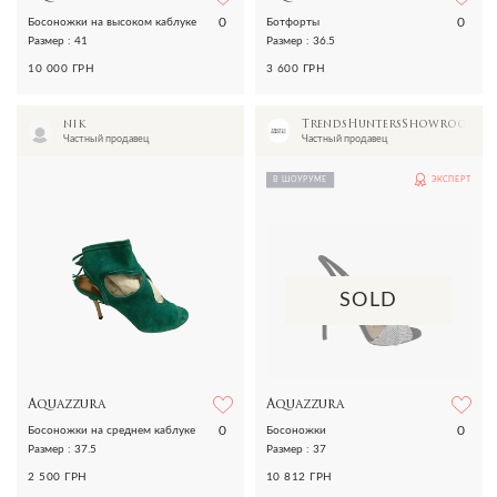
0
0
Босоножки на высоком каблуке
Ботфорты
Размер : 41
Размер : 36.5
10 000 ГРН
3 600 ГРН
nik
TrendsHuntersShowroom
Частный продавец
Частный продавец
В ШОУРУМЕ
ЭКСПЕРТ
SOLD
Aquazzura
Aquazzura
0
0
Босоножки на среднем каблуке
Босоножки
Размер : 37.5
Размер : 37
2 500 ГРН
10 812 ГРН