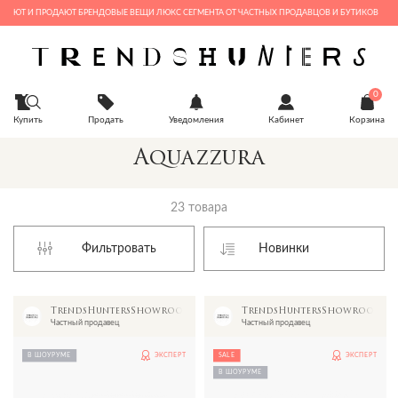
Т И ПРОДАЮТ БРЕНДОВЫЕ ВЕЩИ ЛЮКС СЕГМЕНТА ОТ ЧАСТНЫХ ПРОДАВЦОВ И БУТИКОВ
0
Купить
Продать
Уведомления
Кабинет
Корзина
Aquazzura
23 товара
Фильтровать
TrendsHuntersShowroom
TrendsHuntersShowroom
Частный продавец
Частный продавец
В ШОУРУМЕ
ЭКСПЕРТ
SALE
ЭКСПЕРТ
В ШОУРУМЕ