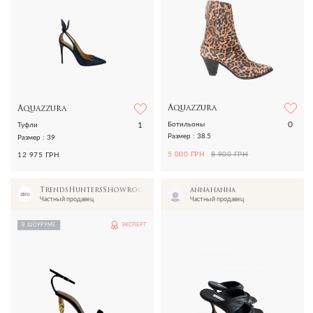
Aquazzura
Aquazzura
0
1
Ботильоны
Туфли
Размер : 38.5
Размер : 39
5 000 ГРН
8 900 ГРН
12 975 ГРН
TrendsHuntersShowroom
annahanna
Частный продавец
Частный продавец
В ШОУРУМЕ
ЭКСПЕРТ