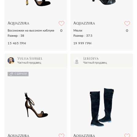
Aquazzura
Aquazzura
0
0
Босоножки на высоком каблуке
Мюли
Размер : 38
Размер : 37.5
15 465 ГРН
19 999 ГРН
Yuliia Siurkel
Lebedeva
Частный продавец
Частный продавец
С БИРКОЙ
Aquazzura
Aquazzura