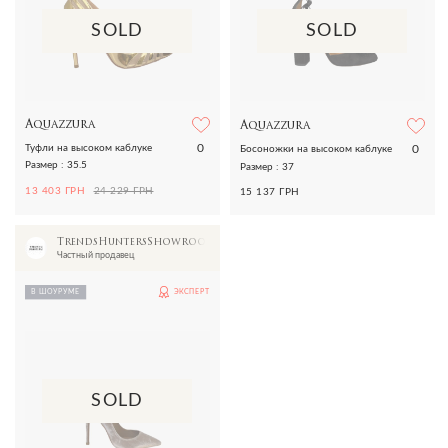
SOLD
SOLD
Aquazzura
Aquazzura
0
0
Туфли на высоком каблуке
Босоножки на высоком каблуке
Размер : 35.5
Размер : 37
13 403 ГРН
24 229 ГРН
15 137 ГРН
TrendsHuntersShowroom
Частный продавец
В ШОУРУМЕ
ЭКСПЕРТ
SOLD