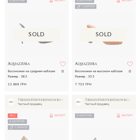
В ШОУРУМЕ
ЭКСПЕРТ
В ШОУРУМЕ
ЭКСПЕРТ
С БИРКОЙ
SOLD
SOLD
Aquazzura
Aquazzura
0
0
Босоножки на среднем каблуке
Босоножки на высоком каблуке
Размер : 38.5
Размер : 35.5
12 888 ГРН
7 733 ГРН
TrendsHuntersShowroom
TrendsHuntersShowroom
Частный продавец
Частный продавец
SALE
ЭКСПЕРТ
В ШОУРУМЕ
ЭКСПЕРТ
В ШОУРУМЕ
С БИРКОЙ