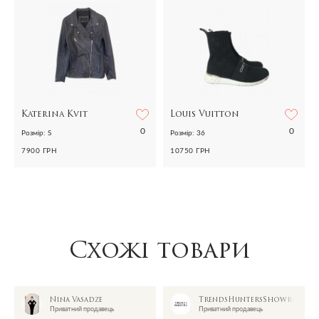
Katerina Kvit
Louis Vuitton
0
0
Розмір: S
Розмір: 36
7900 ГРН
10750 ГРН
Схожі товари
oom
Nina Vasadze
TrendsHuntersShowroom
Приватний продавець
Приватний продавець