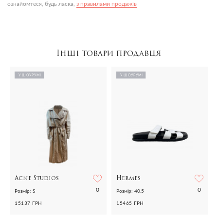
ознайомтеся, будь ласка,
з правилами продажів
Інші товари продавця
У ШОУРУМІ
У ШОУРУМІ
Acne Studios
Hermes
0
0
Розмір: S
Розмір: 40.5
15137 ГРН
15465 ГРН