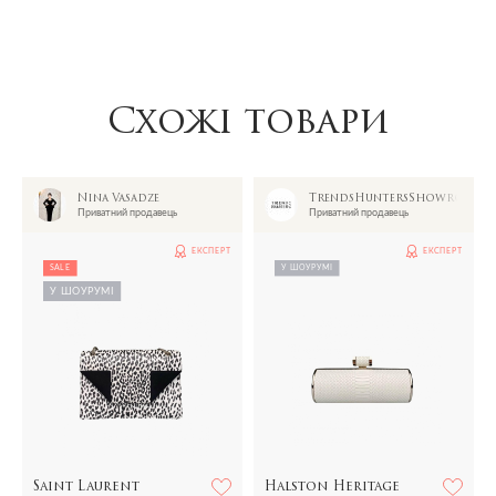
Схожі товари
oom
Nina Vasadze
TrendsHuntersShowroom
Приватний продавець
Приватний продавець
ЕКСПЕРТ
ЕКСПЕРТ
SALE
У ШОУРУМІ
У ШОУРУМІ
Saint Laurent
Halston Heritage