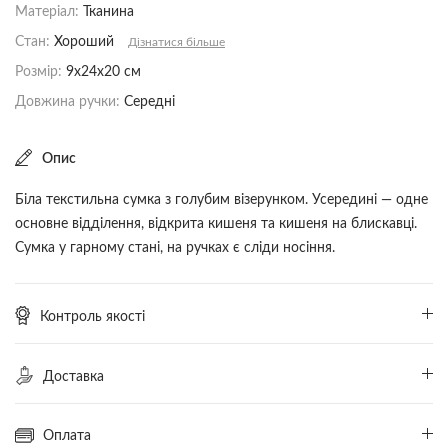
Матеріал:
Тканина
Стан:
Хороший
Дізнатися більше
Розмір:
9x24x20 см
Довжина ручки:
Середні
Опис
Біла текстильна сумка з голубим візерунком. Усередині — одне
основне відділення, відкрита кишеня та кишеня на блискавці.
Сумка у гарному стані, на ручках є сліди носіння.
Контроль якості
Для гарантії справжності та якості товару, кожен товар
проходить експертизу Trends Hunters. Після оформлення
Доставка
замовлення товар відправляється в наш офіс, де працює
команда професійних експертів. Тільки після проходження
перевірки товар буде відправлений Вам.
Оплата
Продавець