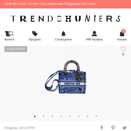
І РЕЧІ ЛЮКС СЕГМЕНТУ ВІД ПРИВАТНИХ ПРОДАВЦІВ ТА БУТИКІВ
0
Купити
Продати
Сповіщення
Мій профіль
Кошик
У ШОУРУМІ
0
Модель: art-21798