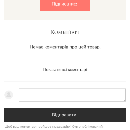
Hunters не несе відповідальність за затримку товару на
Підписатися
кордоні. Митні збори НЕ включені у вартість при
міжнародній доставці і оплачуються одержувачем відповідно
до законодавства його країни.
Коментарі
Немає коментарів про цей товар.
Показати всі коментарі
Відправити
Щоб ваш коментар пройшов модерацію і був опублікований,