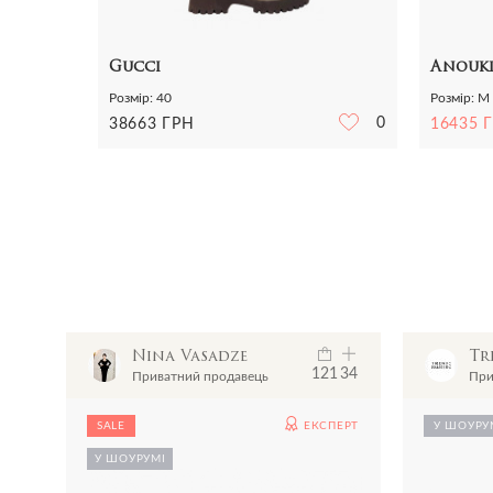
Gucci
Anouk
Розмір: 40
Розмір: M
0
38663 ГРН
16435 
oom
Nina Vasadze
Tr
5
74
121
34
Приватний продавець
При
ЕРТ
SALE
ЕКСПЕРТ
У ШОУРУ
У ШОУРУМІ