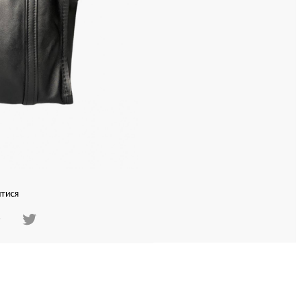
Ремені
Ремені
і
Трикотаж
Шарфи і хустки
Прикраси
ний одяг
Футболки
Всі аксесуари
Годинники
и
Шорти
Шарфи і хустки
отаж
Всі аксесуари
олки та топи
ниці та шорти
тися