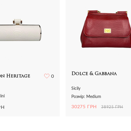
Dolce & Gabbana
n Heritage
0
Sicily
ini
Розмір: Medium
30275 ГРН
РН
38925 ГРН