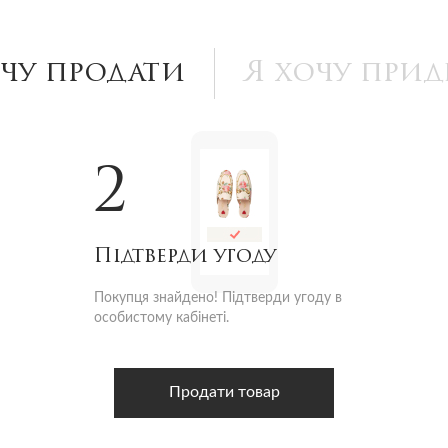
очу продати
Я хочу прид
2
Підтверди угоду
Покупця знайдено! Підтверди угоду в
особистому кабінеті.
Продати товар