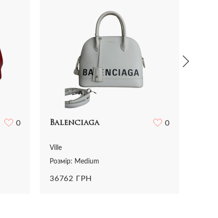
0
Balenciaga
0
Val
Ville
Розмір
Розмір: Medium
6186
36762 ГРН