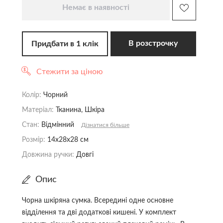
Немає в наявності
Сорочки
Сумки
Трикотаж
В розстрочку
Придбати в 1 клік
Футболки
Шорти
Стежити за ціною
Колір:
Чорний
Матеріал:
Тканина, Шкіра
Стан:
Відмінний
Дізнатися більше
Розмір:
14x28x28 см
Довжина ручки:
Довгі
Опис
Чорна шкіряна сумка. Всередині одне основне
відділення та дві додаткові кишені. У комплект