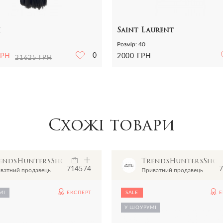
i
Saint Laurent
Розмір: 40
0
ГРН
2000 ГРН
21625 ГРН
Схожі товари
endsHuntersShowroom
TrendsHuntersSho
7145
74
7
ватний продавець
Приватний продавець
МІ
ЕКСПЕРТ
SALE
Е
У ШОУРУМІ