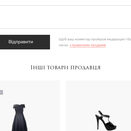
Щоб ваш коментар пройшов модерацію і був
Відправити
ласка,
з правилами продажів
Інші товари продавця
І