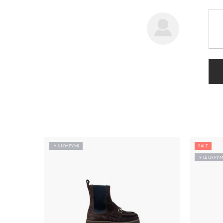
У ШОУРУМІ
SALE
У ШОУРУМ