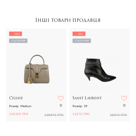
Інші товари продавця
SALE
SALE
У ШОУРУМІ
У ШОУРУМІ
Celine
Saint Laurent
0
0
Розмір: Medium
Розмір: 39
103100 ГРН
12372 ГРН
128875 ГРН
18043 ГРН