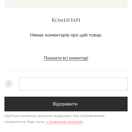
до законодавства його країни.
Коментарі
Немає коментарів про цей товар.
Показати всі коментарі
Відправити
Щоб ваш коментар пройшов модерацію і був опублікований,
ознайомтеся, будь ласка,
з правилами продажів