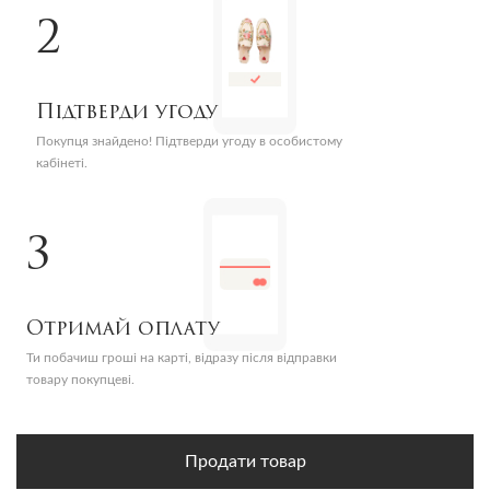
2
Підтверди угоду
Покупця знайдено! Підтверди угоду в особистому
кабінеті.
3
Отримай оплату
Ти побачиш гроші на карті, відразу після відправки
товару покупцеві.
Продати товар